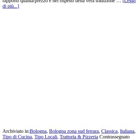
rapporto qualità/prezzo e nel rispetto della vera tradizione …
[Leggi
di più...]
Archiviato in:
Bologna
,
Bologna zona sud ferrara
,
Classica
,
Italiana
,
Tipo di Cucina
,
Tipo Locali
,
Trattoria & Pizzeria
Contrassegnato