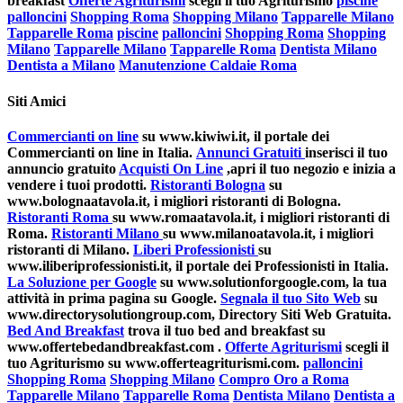
breakfast
Offerte Agriturismi
scegli il tuo Agriturismo
piscine
palloncini
Shopping Roma
Shopping Milano
Tapparelle Milano
Tapparelle Roma
piscine
palloncini
Shopping Roma
Shopping
Milano
Tapparelle Milano
Tapparelle Roma
Dentista Milano
Dentista a Milano
Manutenzione Caldaie Roma
Siti Amici
Commercianti on line
su www.kiwiwi.it, il portale dei
Commercianti on line in Italia.
Annunci Gratuiti
inserisci il tuo
annuncio gratuito
Acquisti On Line
,apri il tuo negozio e inizia a
vendere i tuoi prodotti.
Ristoranti Bologna
su
www.bolognaatavola.it, i migliori ristoranti di Bologna.
Ristoranti Roma
su www.romaatavola.it, i migliori ristoranti di
Roma.
Ristoranti Milano
su www.milanoatavola.it, i migliori
ristoranti di Milano.
Liberi Professionisti
su
www.iliberiprofessionisti.it, il portale dei Professionisti in Italia.
La Soluzione per Google
su www.solutionforgoogle.com, la tua
attività in prima pagina su Google.
Segnala il tuo Sito Web
su
www.directorysolutiongroup.com, Directory Siti Web Gratuita.
Bed And Breakfast
trova il tuo bed and breakfast su
www.offertebedandbreakfast.com .
Offerte Agriturismi
scegli il
tuo Agriturismo su www.offerteagriturismi.com.
palloncini
Shopping Roma
Shopping Milano
Compro Oro a Roma
Tapparelle Milano
Tapparelle Roma
Dentista Milano
Dentista a