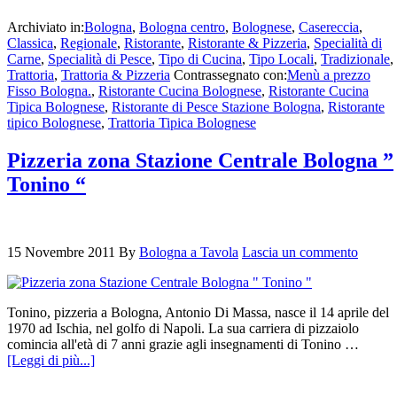
Archiviato in:
Bologna
,
Bologna centro
,
Bolognese
,
Casereccia
,
Classica
,
Regionale
,
Ristorante
,
Ristorante & Pizzeria
,
Specialità di
Carne
,
Specialità di Pesce
,
Tipo di Cucina
,
Tipo Locali
,
Tradizionale
,
Trattoria
,
Trattoria & Pizzeria
Contrassegnato con:
Menù a prezzo
Fisso Bologna.
,
Ristorante Cucina Bolognese
,
Ristorante Cucina
Tipica Bolognese
,
Ristorante di Pesce Stazione Bologna
,
Ristorante
tipico Bolognese
,
Trattoria Tipica Bolognese
Pizzeria zona Stazione Centrale Bologna ”
Tonino “
15 Novembre 2011
By
Bologna a Tavola
Lascia un commento
Tonino, pizzeria a Bologna, Antonio Di Massa, nasce il 14 aprile del
1970 ad Ischia, nel golfo di Napoli. La sua carriera di pizzaiolo
comincia all'età di 7 anni grazie agli insegnamenti di Tonino …
[Leggi di più...]