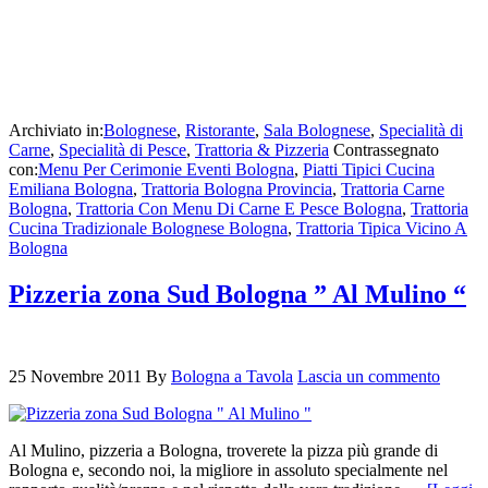
Archiviato in:
Bolognese
,
Ristorante
,
Sala Bolognese
,
Specialità di
Carne
,
Specialità di Pesce
,
Trattoria & Pizzeria
Contrassegnato
con:
Menu Per Cerimonie Eventi Bologna
,
Piatti Tipici Cucina
Emiliana Bologna
,
Trattoria Bologna Provincia
,
Trattoria Carne
Bologna
,
Trattoria Con Menu Di Carne E Pesce Bologna
,
Trattoria
Cucina Tradizionale Bolognese Bologna
,
Trattoria Tipica Vicino A
Bologna
Pizzeria zona Sud Bologna ” Al Mulino “
25 Novembre 2011
By
Bologna a Tavola
Lascia un commento
Al Mulino, pizzeria a Bologna, troverete la pizza più grande di
Bologna e, secondo noi, la migliore in assoluto specialmente nel