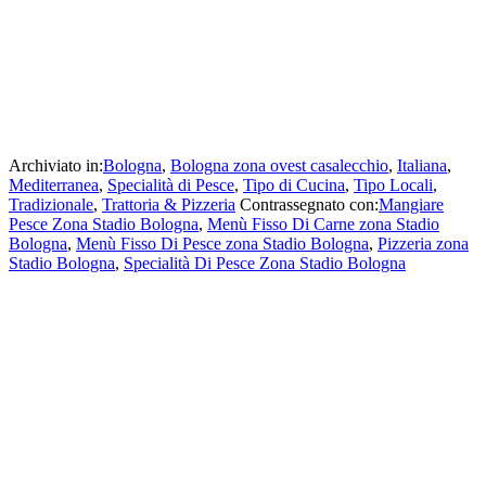
Archiviato in:
Bologna
,
Bologna zona ovest casalecchio
,
Italiana
,
Mediterranea
,
Specialità di Pesce
,
Tipo di Cucina
,
Tipo Locali
,
Tradizionale
,
Trattoria & Pizzeria
Contrassegnato con:
Mangiare
Pesce Zona Stadio Bologna
,
Menù Fisso Di Carne zona Stadio
Bologna
,
Menù Fisso Di Pesce zona Stadio Bologna
,
Pizzeria zona
Stadio Bologna
,
Specialità Di Pesce Zona Stadio Bologna