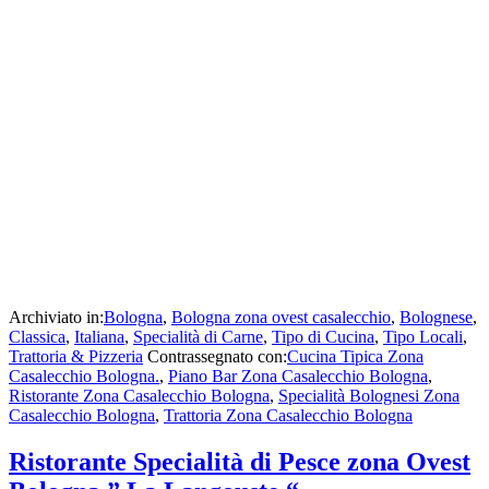
Archiviato in:
Bologna
,
Bologna zona ovest casalecchio
,
Bolognese
,
Classica
,
Italiana
,
Specialità di Carne
,
Tipo di Cucina
,
Tipo Locali
,
Trattoria & Pizzeria
Contrassegnato con:
Cucina Tipica Zona
Casalecchio Bologna.
,
Piano Bar Zona Casalecchio Bologna
,
Ristorante Zona Casalecchio Bologna
,
Specialità Bolognesi Zona
Casalecchio Bologna
,
Trattoria Zona Casalecchio Bologna
Ristorante Specialità di Pesce zona Ovest