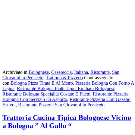
Archiviato in:
Bolognese
,
Casereccia
,
Italiana
,
Ristorante
,
San
Giovanni in Persiceto
,
Trattoria & Pizzeria
Contrassegnato
con:
Bologna Pizza Tirata E Al Metro
,
Pizzeria Bologna Con Forno A
Legna
,
Ristorante Bologna Piatti Tipici Emiliani Bolognesi
,
Ristorante Bologna Specialità Costate E Filetti
,
Ristorante Pizzeria
Bologna Con Servizio Di Asporto
,
Ristorante Pizzeria Con Gazebo
Estivo.
,
Ristorante Pizzeria San Giovanni In Persiceto
Trattoria Cucina Tipica Bolognese Vicino
a Bologna ” Al Gallo “