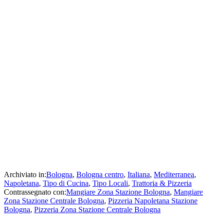
Archiviato in:
Bologna
,
Bologna centro
,
Italiana
,
Mediterranea
,
Napoletana
,
Tipo di Cucina
,
Tipo Locali
,
Trattoria & Pizzeria
Contrassegnato con:
Mangiare Zona Stazione Bologna
,
Mangiare
Zona Stazione Centrale Bologna
,
Pizzeria Napoletana Stazione
Bologna
,
Pizzeria Zona Stazione Centrale Bologna