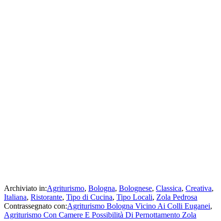
Archiviato in:
Agriturismo
,
Bologna
,
Bolognese
,
Classica
,
Creativa
,
Italiana
,
Ristorante
,
Tipo di Cucina
,
Tipo Locali
,
Zola Pedrosa
Contrassegnato con:
Agriturismo Bologna Vicino Ai Colli Euganei
,
Agriturismo Con Camere E Possibilità Di Pernottamento Zola