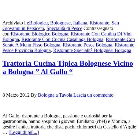
Archiviato in:
Biologica
,
Bolognese
,
Italiana
,
Ristorante
,
San
Giovanni in Persiceto
,
Specialità di Pesce
Contrassegnato
con:
Ristorante Biologico Bologna
,
Ristorante Con Cantina Di Vini
Bologna
,
Ristorante Con Cucina Casalinga Bologna
,
Ristorante Con
Serate A Menu Fisso Bologna
,
Ristorante Pesce Bologna
,
Ristorante
Pesce Provincia Bologna
,
Ristorante Specialità Bolognesi Bologna
Trattoria Cucina Tipica Bolognese Vicino
a Bologna ” Al Gallo “
8 Marzo 2012
By
Bologna a Tavola
Lascia un commento
Al Gallo, ristorante a Bologna, passione e curiosità per la
gastronomia, hanno sospinto i giovani Emiliano (chef) e Monica, a
gestire l'antica trattoria che dista pochi chilometri da Castello d’Argile
…
[Leggi di più...]