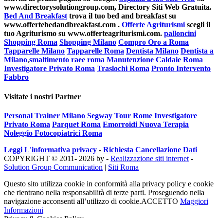
www.directorysolutiongroup.com, Directory Siti Web Gratuita.
Bed And Breakfast
trova il tuo bed and breakfast su
www.offertebedandbreakfast.com .
Offerte Agriturismi
scegli il
tuo Agriturismo su www.offerteagriturismi.com.
palloncini
Shopping Roma
Shopping Milano
Compro Oro a Roma
Tapparelle Milano
Tapparelle Roma
Dentista Milano
Dentista a
Milano
,
smaltimento raee roma
Manutenzione Caldaie Roma
Investigatore Privato Roma
Traslochi Roma
Pronto Intervento
Fabbro
Visitate i nostri Partner
Personal Trainer Milano
Segway Tour Rome
Investigatore
Privato Roma
Parquet Roma
Emorroidi Nuova Terapia
Noleggio Fotocopiatrici Roma
Leggi L'informativa privacy
-
Richiesta Cancellazione Dati
COPYRIGHT © 2011- 2026 by -
Realizzazione siti internet
-
Solution Group Communication
|
Siti Roma
Questo sito utilizza cookie in conformità alla privacy policy e cookie
che rientrano nella responsabilità di terze parti. Proseguendo nella
navigazione acconsenti all’utilizzo di cookie.
ACCETTO
Maggiori
Informazioni