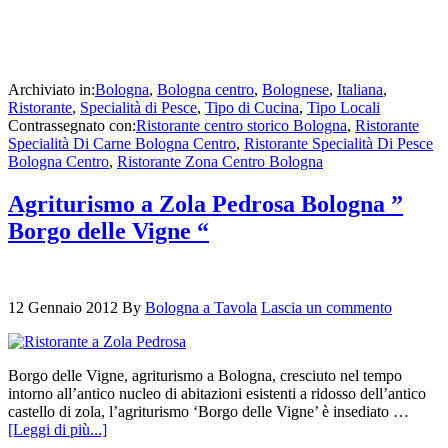
Archiviato in:
Bologna
,
Bologna centro
,
Bolognese
,
Italiana
,
Ristorante
,
Specialità di Pesce
,
Tipo di Cucina
,
Tipo Locali
Contrassegnato con:
Ristorante centro storico Bologna
,
Ristorante
Specialità Di Carne Bologna Centro
,
Ristorante Specialità Di Pesce
Bologna Centro
,
Ristorante Zona Centro Bologna
Agriturismo a Zola Pedrosa Bologna ”
Borgo delle Vigne “
12 Gennaio 2012
By
Bologna a Tavola
Lascia un commento
Borgo delle Vigne, agriturismo a Bologna, cresciuto nel tempo
intorno all’antico nucleo di abitazioni esistenti a ridosso dell’antico
castello di zola, l’agriturismo ‘Borgo delle Vigne’ è insediato …
[Leggi di più...]