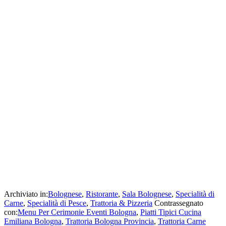
Archiviato in:
Bolognese
,
Ristorante
,
Sala Bolognese
,
Specialità di
Carne
,
Specialità di Pesce
,
Trattoria & Pizzeria
Contrassegnato
con:
Menu Per Cerimonie Eventi Bologna
,
Piatti Tipici Cucina
Emiliana Bologna
,
Trattoria Bologna Provincia
,
Trattoria Carne