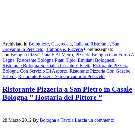
Archiviato in:
Bolognese
,
Casereccia
,
Italiana
,
Ristorante
,
San
Giovanni in Persiceto
,
Trattoria & Pizzeria
Contrassegnato
con:
Bologna Pizza Tirata E Al Metro
,
Pizzeria Bologna Con Forno A
Legna
,
Ristorante Bologna Piatti Tipici Emiliani Bolognesi
,
Ristorante Bologna Specialità Costate E Filetti
,
Ristorante Pizzeria
Bologna Con Servizio Di Asporto
,
Ristorante Pizzeria Con Gazebo
Estivo.
,
Ristorante Pizzeria San Giovanni In Persiceto
Ristorante Pizzeria a San Pietro in Casale
Bologna ” Hostaria del Pittore “
28 Marzo 2012
By
Bologna a Tavola
Lascia un commento