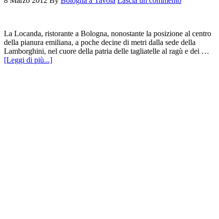
8 Marzo 2012
By
Bologna a Tavola
Lascia un commento
La Locanda, ristorante a Bologna, nonostante la posizione al centro
della pianura emiliana, a poche decine di metri dalla sede della
Lamborghini, nel cuore della patria delle tagliatelle al ragù e dei …
[Leggi di più...]