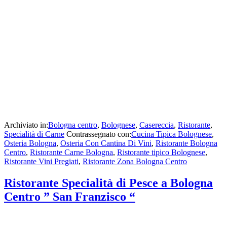
Archiviato in:
Bologna centro
,
Bolognese
,
Casereccia
,
Ristorante
,
Specialità di Carne
Contrassegnato con:
Cucina Tipica Bolognese
,
Osteria Bologna
,
Osteria Con Cantina Di Vini
,
Ristorante Bologna
Centro
,
Ristorante Carne Bologna
,
Ristorante tipico Bolognese
,
Ristorante Vini Pregiati
,
Ristorante Zona Bologna Centro
Ristorante Specialità di Pesce a Bologna
Centro ” San Franzisco “