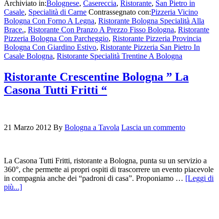
Archiviato in:
Bolognese
,
Casereccia
,
Ristorante
,
San Pietro in
Casale
,
Specialità di Carne
Contrassegnato con:
Pizzeria Vicino
Bologna Con Forno A Legna
,
Ristorante Bologna Specialità Alla
Brace.
,
Ristorante Con Pranzo A Prezzo Fisso Bologna
,
Ristorante
Pizzeria Bologna Con Parcheggio
,
Ristorante Pizzeria Provincia
Bologna Con Giardino Estivo
,
Ristorante Pizzeria San Pietro In
Casale Bologna
,
Ristorante Specialità Trentine A Bologna
Ristorante Crescentine Bologna ” La
Casona Tutti Fritti “
21 Marzo 2012
By
Bologna a Tavola
Lascia un commento
La Casona Tutti Fritti, ristorante a Bologna, punta su un servizio a
360°, che permette ai propri ospiti di trascorrere un evento piacevole
in compagnia anche dei “padroni di casa”. Proponiamo …
[Leggi di
più...]