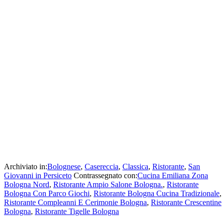
Archiviato in:
Bolognese
,
Casereccia
,
Classica
,
Ristorante
,
San
Giovanni in Persiceto
Contrassegnato con:
Cucina Emiliana Zona
Bologna Nord
,
Ristorante Ampio Salone Bologna.
,
Ristorante
Bologna Con Parco Giochi
,
Ristorante Bologna Cucina Tradizionale
,
Ristorante Compleanni E Cerimonie Bologna
,
Ristorante Crescentine
Bologna
,
Ristorante Tigelle Bologna