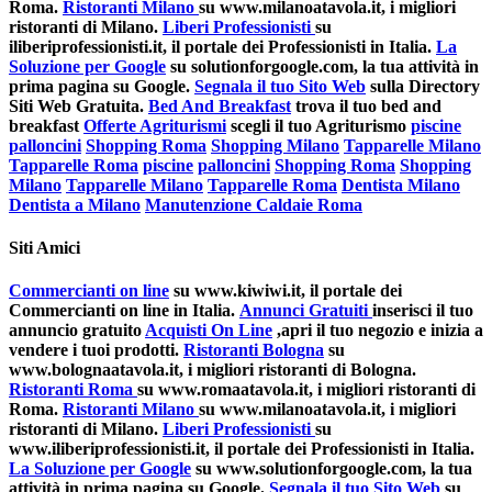
Roma.
Ristoranti Milano
su www.milanoatavola.it, i migliori
ristoranti di Milano.
Liberi Professionisti
su
iliberiprofessionisti.it, il portale dei Professionisti in Italia.
La
Soluzione per Google
su solutionforgoogle.com, la tua attività in
prima pagina su Google.
Segnala il tuo Sito Web
sulla Directory
Siti Web Gratuita.
Bed And Breakfast
trova il tuo bed and
breakfast
Offerte Agriturismi
scegli il tuo Agriturismo
piscine
palloncini
Shopping Roma
Shopping Milano
Tapparelle Milano
Tapparelle Roma
piscine
palloncini
Shopping Roma
Shopping
Milano
Tapparelle Milano
Tapparelle Roma
Dentista Milano
Dentista a Milano
Manutenzione Caldaie Roma
Siti Amici
Commercianti on line
su www.kiwiwi.it, il portale dei
Commercianti on line in Italia.
Annunci Gratuiti
inserisci il tuo
annuncio gratuito
Acquisti On Line
,apri il tuo negozio e inizia a
vendere i tuoi prodotti.
Ristoranti Bologna
su
www.bolognaatavola.it, i migliori ristoranti di Bologna.
Ristoranti Roma
su www.romaatavola.it, i migliori ristoranti di
Roma.
Ristoranti Milano
su www.milanoatavola.it, i migliori
ristoranti di Milano.
Liberi Professionisti
su
www.iliberiprofessionisti.it, il portale dei Professionisti in Italia.
La Soluzione per Google
su www.solutionforgoogle.com, la tua
attività in prima pagina su Google.
Segnala il tuo Sito Web
su