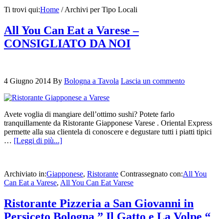
Ti trovi qui:
Home
/
Archivi per Tipo Locali
All You Can Eat a Varese –
CONSIGLIATO DA NOI
4 Giugno 2014
By
Bologna a Tavola
Lascia un commento
Avete voglia di mangiare dell’ottimo sushi? Potete farlo
tranquillamente da Ristorante Giapponese Varese . Oriental Express
permette alla sua clientela di conoscere e degustare tutti i piatti tipici
…
[Leggi di più...]
Archiviato in:
Giapponese
,
Ristorante
Contrassegnato con:
All You
Can Eat a Varese
,
All You Can Eat Varese
Ristorante Pizzeria a San Giovanni in
Persiceto Bologna ” Il Gatto e La Volpe “