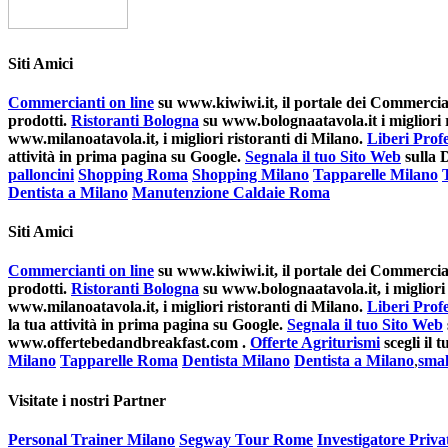
Siti Amici
Commercianti on line
su www.kiwiwi.it, il portale dei Commerciant
prodotti.
Ristoranti Bologna
su www.bolognaatavola.it i migliori r
www.milanoatavola.it, i migliori ristoranti di Milano.
Liberi Profe
attività in prima pagina su Google.
Segnala il tuo Sito Web
sulla 
palloncini
Shopping Roma
Shopping Milano
Tapparelle Milano
Dentista a Milano
Manutenzione Caldaie Roma
Siti Amici
Commercianti on line
su www.kiwiwi.it, il portale dei Commerciant
prodotti.
Ristoranti Bologna
su www.bolognaatavola.it, i migliori 
www.milanoatavola.it, i migliori ristoranti di Milano.
Liberi Profe
la tua attività in prima pagina su Google.
Segnala il tuo Sito Web
www.offertebedandbreakfast.com .
Offerte Agriturismi
scegli il
Milano
Tapparelle Roma
Dentista Milano
Dentista a Milano
,
smal
Visitate i nostri Partner
Personal Trainer Milano
Segway Tour Rome
Investigatore Priv