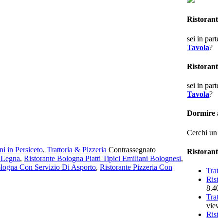
Ristoran
sei in par
Tavola
?
Ristorant
sei in par
Tavola
?
Dormire 
Cerchi u
i in Persiceto
,
Trattoria & Pizzeria
Contrassegnato
Ristoranti
 Legna
,
Ristorante Bologna Piatti Tipici Emiliani Bolognesi
,
ologna Con Servizio Di Asporto
,
Ristorante Pizzeria Con
Tra
Ris
8.4
Tra
vie
Ris