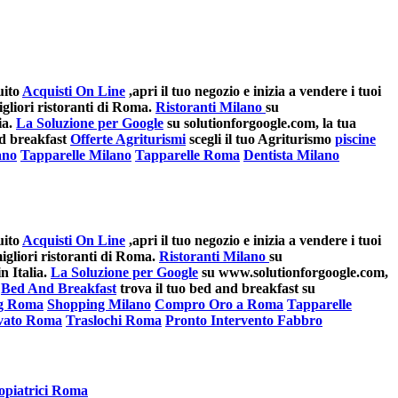
uito
Acquisti On Line
,apri il tuo negozio e inizia a vendere i tuoi
gliori ristoranti di Roma.
Ristoranti Milano
su
ia.
La Soluzione per Google
su solutionforgoogle.com, la tua
nd breakfast
Offerte Agriturismi
scegli il tuo Agriturismo
piscine
ano
Tapparelle Milano
Tapparelle Roma
Dentista Milano
uito
Acquisti On Line
,apri il tuo negozio e inizia a vendere i tuoi
gliori ristoranti di Roma.
Ristoranti Milano
su
n Italia.
La Soluzione per Google
su www.solutionforgoogle.com,
Bed And Breakfast
trova il tuo bed and breakfast su
g Roma
Shopping Milano
Compro Oro a Roma
Tapparelle
ivato Roma
Traslochi Roma
Pronto Intervento Fabbro
opiatrici Roma