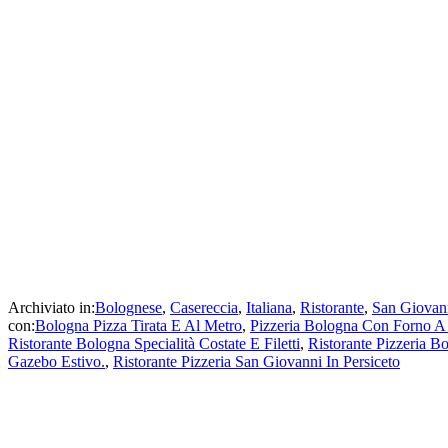
Archiviato in:
Bolognese
,
Casereccia
,
Italiana
,
Ristorante
,
San Giovann
con:
Bologna Pizza Tirata E Al Metro
,
Pizzeria Bologna Con Forno A
Ristorante Bologna Specialità Costate E Filetti
,
Ristorante Pizzeria B
Gazebo Estivo.
,
Ristorante Pizzeria San Giovanni In Persiceto