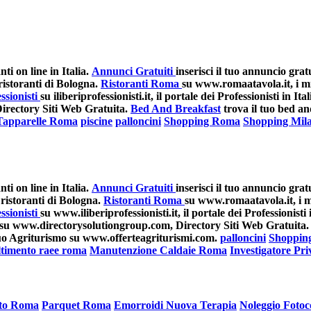
i on line in Italia.
Annunci Gratuiti
inserisci il tuo annuncio grat
istoranti di Bologna.
Ristoranti Roma
su www.romaatavola.it, i mi
ssionisti
su iliberiprofessionisti.it, il portale dei Professionisti in Ital
Directory Siti Web Gratuita.
Bed And Breakfast
trova il tuo bed a
Tapparelle Roma
piscine
palloncini
Shopping Roma
Shopping Mil
i on line in Italia.
Annunci Gratuiti
inserisci il tuo annuncio grat
ristoranti di Bologna.
Ristoranti Roma
su www.romaatavola.it, i mi
ssionisti
su www.iliberiprofessionisti.it, il portale dei Professionisti i
su www.directorysolutiongroup.com, Directory Siti Web Gratuita.
 tuo Agriturismo su www.offerteagriturismi.com.
palloncini
Shoppin
timento raee roma
Manutenzione Caldaie Roma
Investigatore Pr
ato Roma
Parquet Roma
Emorroidi Nuova Terapia
Noleggio Fotoc