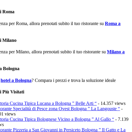
ti Roma
tenza per Roma, allora prenotati subito il tuo ristorante su
Roma a
i Milano
tenza per Milano, allora prenotati subito il tuo ristorante su
Milano a
a Bologna
n
hotel a Bologna
? Compara i prezzi e trova la soluzione ideale
 Più Visitati
ttoria Cucina Tipica Lucana a Bologna ” Belle Arti “
- 14.357 views
torante Specialità di Pesce zona Ovest Bologna ” La Langouste “
-
01 views
ttoria Cucina Tipica Bolognese Vicino a Bologna ” Al Gallo “
- 7.139
ws
torante Pizzeria a San Giovanni in Persiceto Bologna ” Il Gatto e La