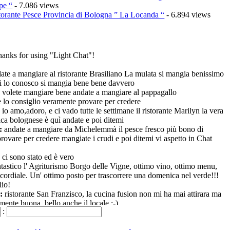
pe “
- 7.086 views
torante Pesce Provincia di Bologna ” La Locanda “
- 6.894 views
anks for using "Light Chat"!
ate a mangiare al ristorante Brasiliano La mulata si mangia benissimo
i lo conosco si mangia bene bene davvero
e volete mangiare bene andate a mangiare al pappagallo
e lo consiglio veramente provare per credere
:
io amo,adoro, e ci vado tutte le settimane il ristorante Marilyn la vera
ica bolognese è quì andate e poi ditemi
e:
andate a mangiare da Michelemmà il pesce fresco più bono di
ovare per credere mangiate i crudi e poi ditemi vi aspetto in Chat
a
:
ci sono stato ed è vero
tastico l' Agriturismo Borgo delle Vigne, ottimo vino, ottimo menu,
cordiale. Un' ottimo posto per trascorrere una domenica nel verde!!!
lio!
a:
ristorante San Franzisco, la cucina fusion non mi ha mai attirara ma
mente buona, bello anche il locale :-)
:
 Lacapagira il vero gusto della Puglia, mi ha stupito, ve la consiglio!!
:
Ho festeggiato il compleanno al ristorante "al Gallo" ho fatto un