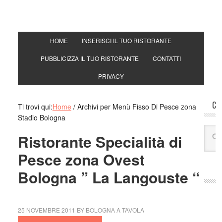
Toni
si ma
davv
HOME
INSERISCI IL TUO RISTORANTE
Mari
PUBBLICIZZA IL TUO RISTORANTE
CONTATTI
mang
a man
PRIVACY
pappa
Mari
CE
Ti trovi qui:
Home
/
Archivi per Menù Fisso Di Pesce zona
veram
Stadio Bologna
crede
Gine
Ristorante Specialità di
amo,a
Pesce zona Ovest
tutte 
risto
Bologna ” La Langouste “
vera 
bolog
e poi
25 NOVEMBRE 2011
BY
BOLOGNA A TAVOLA
Gius