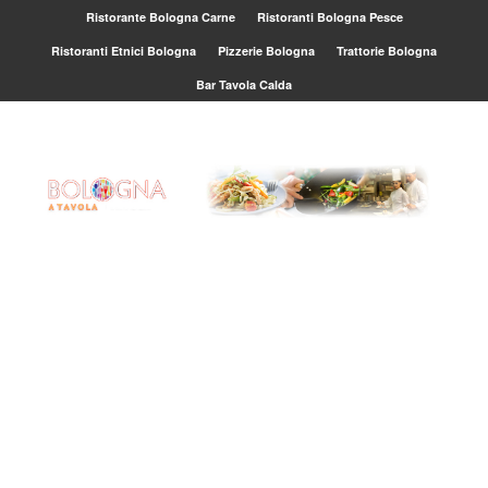
Ristorante Bologna Carne
Ristoranti Bologna Pesce
Ristoranti Etnici Bologna
Pizzerie Bologna
Trattorie Bologna
Bar Tavola Calda
Djan
using
Ovi:
Lory
mangi
Brasi
mang