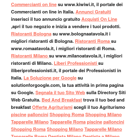
Commercianti on line
su www.kiwiwi.it, il portale dei
Commercianti on line in Italia.
Annunci Gratuiti
inserisci il tuo annuncio gratuito
Acquisti On Line
,apri il tuo negozio e inizia a vendere i tuoi prodotti.
Ristoranti Bologna
su www.bolognaatavola.it i
migliori ristoranti di Bologna.
Ristoranti Roma
su
www.romaatavola.it, i migliori ristoranti di Roma.
Ristoranti Milano
su www.milanoatavola.it, i migliori
ristoranti di Milano.
Liberi Professionisti
su
iliberiprofessionisti.it, il portale dei Professionisti in
Italia.
La Soluzione per Google
su
solutionforgoogle.com, la tua attività in prima pagina
su Google.
Segnala il tuo Sito Web
sulla Directory Siti
Web Gratuita.
Bed And Breakfast
trova il tuo bed and
breakfast
Offerte Agriturismi
scegli il tuo Agriturismo
piscine
palloncini
Shopping Roma
Shopping Milano
Tapparelle Milano
Tapparelle Roma
piscine
palloncini
Shopping Roma
Shopping Milano
Tapparelle Milano
Tapparelle Roma
Dentista Milano
Dentista a Milano