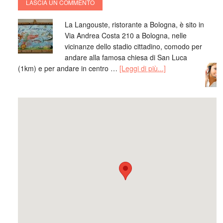
LASCIA UN COMMENTO
mang
Mich
La Langouste, ristorante a Bologna, è sito in
fresc
Via Andrea Costa 210 a Bologna, nelle
Bolog
vicinanze dello stadio cittadino, comodo per
crede
andare alla famosa chiesa di San Luca
crudi 
(1km) e per andare in centro …
[Leggi di più...]
aspet
buon
Anto
RI
ed è 
Elisa
Agrit
sei i
Vigne
Roma,
ottim
subito
perso
su
Ro
ottim
trasc
RIS
domen
Lo co