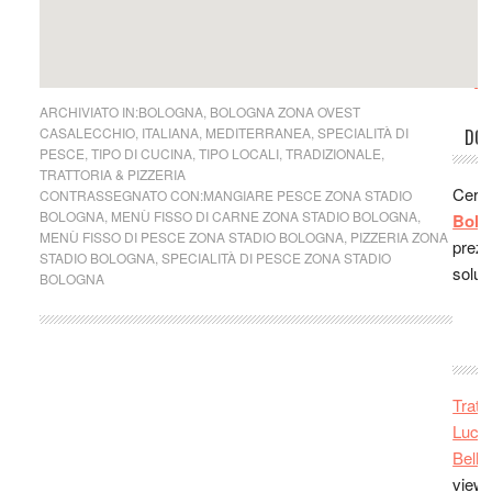
sei i
Ludo
Milan
San F
subito
cucin
su
Mi
ha ma
ARCHIVIATO IN:
BOLOGNA
,
BOLOGNA ZONA OVEST
è ve
CASALECCHIO
,
ITALIANA
,
MEDITERRANEA
,
SPECIALITÀ DI
DOR
bello 
PESCE
,
TIPO DI CUCINA
,
TIPO LOCALI
,
TRADIZIONALE
,
Andr
TRATTORIA & PIZZERIA
Cerc
CONTRASSEGNATO CON:
MANGIARE PESCE ZONA STADIO
vero 
BOLOGNA
,
MENÙ FISSO DI CARNE ZONA STADIO BOLOGNA
,
Bolo
mi ha
MENÙ FISSO DI PESCE ZONA STADIO BOLOGNA
,
PIZZERIA ZONA
prezz
consig
STADIO BOLOGNA
,
SPECIALITÀ DI PESCE ZONA STADIO
soluz
BOLOGNA
Stef
festeg
R
comp
risto
fatto 
Tratt
prova
Lucan
Matt
Belle 
decis
view