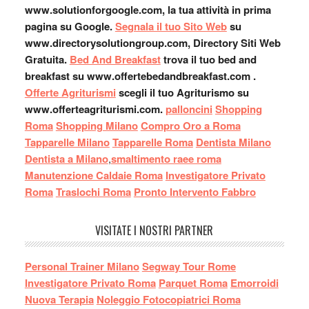
www.solutionforgoogle.com, la tua attività in prima
pagina su Google.
Segnala il tuo Sito Web
su
www.directorysolutiongroup.com, Directory Siti Web
Gratuita.
Bed And Breakfast
trova il tuo bed and
breakfast su www.offertebedandbreakfast.com .
Offerte Agriturismi
scegli il tuo Agriturismo su
www.offerteagriturismi.com.
palloncini
Shopping
Roma
Shopping Milano
Compro Oro a Roma
Tapparelle Milano
Tapparelle Roma
Dentista Milano
Dentista a Milano
,
smaltimento raee roma
Manutenzione Caldaie Roma
Investigatore Privato
Roma
Traslochi Roma
Pronto Intervento Fabbro
VISITATE I NOSTRI PARTNER
Personal Trainer Milano
Segway Tour Rome
Investigatore Privato Roma
Parquet Roma
Emorroidi
Nuova Terapia
Noleggio Fotocopiatrici Roma