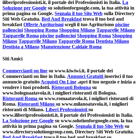
iliberiprofessionisti.it, il portale dei Professionisti in Italia.
La
Soluzione per Google
su solutionforgoogle.com, la tua attività in
prima pagina su Google.
Segnala il tuo Sito Web
sulla Directory
Siti Web Gratuita.
Bed And Breakfast
trova il tuo bed and
breakfast
Offerte Agriturismi
scegli il tuo Agriturismo
piscine
palloncini
Shopping Roma
Shopping Milano
Tapparelle Milano
Tapparelle Roma
piscine
palloncini
Shopping Roma
Shopping
Milano
Tapparelle Milano
Tapparelle Roma
Dentista Milano
Dentista a Milano
Manutenzione Caldaie Roma
Siti Amici
Commercianti on line
su www.kiwiwi.it, il portale dei
Commercianti on line in Italia.
Annunci Gratuiti
inserisci il tuo
annuncio gratuito
Acquisti On Line
,apri il tuo negozio e inizia a
vendere i tuoi prodotti.
Ristoranti Bologna
su
www.bolognaatavola.it, i migliori ristoranti di Bologna.
Ristoranti Roma
su www.romaatavola.it, i migliori ristoranti di
Roma.
Ristoranti Milano
su www.milanoatavola.it, i migliori
ristoranti di Milano.
Liberi Professionisti
su
www.iliberiprofessionisti.it, il portale dei Professionisti in Italia.
La Soluzione per Google
su www.solutionforgoogle.com, la tua
attività in prima pagina su Google.
Segnala il tuo Sito Web
su
www.directorysolutiongroup.com, Directory Siti Web Gratuita.
Bed And Breakfast
trova il tuo bed and breakfast su