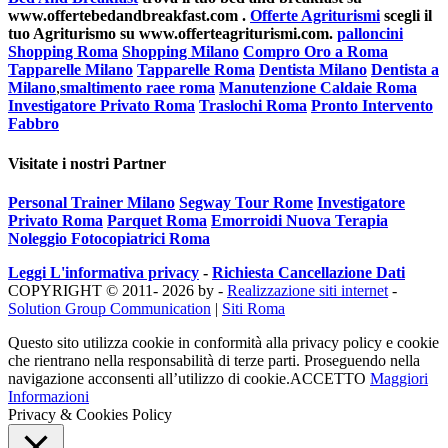
www.offertebedandbreakfast.com .
Offerte Agriturismi
scegli il
tuo Agriturismo su www.offerteagriturismi.com.
palloncini
Shopping Roma
Shopping Milano
Compro Oro a Roma
Tapparelle Milano
Tapparelle Roma
Dentista Milano
Dentista a
Milano
,
smaltimento raee roma
Manutenzione Caldaie Roma
Investigatore Privato Roma
Traslochi Roma
Pronto Intervento
Fabbro
Visitate i nostri Partner
Personal Trainer Milano
Segway Tour Rome
Investigatore
Privato Roma
Parquet Roma
Emorroidi Nuova Terapia
Noleggio Fotocopiatrici Roma
Leggi L'informativa privacy
-
Richiesta Cancellazione Dati
COPYRIGHT © 2011- 2026 by -
Realizzazione siti internet
-
Solution Group Communication
|
Siti Roma
Questo sito utilizza cookie in conformità alla privacy policy e cookie
che rientrano nella responsabilità di terze parti. Proseguendo nella
navigazione acconsenti all’utilizzo di cookie.
ACCETTO
Maggiori
Informazioni
Privacy & Cookies Policy