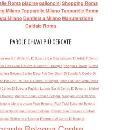
elle Roma
piscine
palloncini
Shopping Roma
Davide:
ng Milano
Tapparelle Milano
Tapparelle Roma
all'Agri
sta Milano
Dentista a Milano
Manutenzione
lo chef B
Caldaie Roma
SFOGLI
D'ORO 2
Guest:
j
PAROLE CHIAVI PIÙ CERCATE
Guest:
Guest:
osfera Soft Al Centro Di Bologna
Bar Con Esibizioni Di Artisti Al Centro
Guest:
Bar Con Eventi Dal Vivo Al Centro Di Bologna
Bologna a Tavola
Cucina
Guest:
lognese Bologna Centro
Disco Pub Con Giochi Di Società Al Centro Di
Guest:
sco Pub Con Tre Sale Al Centro Di Bologna
Disco Pub Con Vasta Scelta
Paolo:
c
posso ma
Al Centro Di Bologna
Fashion Lounge Bar Al Centro Di Bologna
I Migliori
Gildo:
i
 a Bologna
Mangiare Zona Stazione Bologna
Mangiare Zona Stazione
Gildo:
i
Bologna
Menù a prezzo Fisso Bologna.
Piatti Tipici Bolognesi Bologna
Guest:
zzeria Napoletana Stazione Bologna
Pizzeria Zona Stazione Centrale
Guest:
ologna
Ristorante a Bologna
Ristorante Al Centro Di Bologna
Guest:
orante Bologna Centro