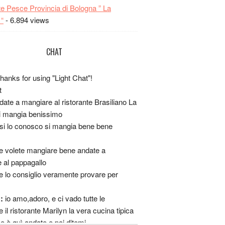
te Pesce Provincia di Bologna ” La
“
- 6.894 views
CHAT
hanks for using "Light Chat"!
t
date a mangiare al ristorante Brasiliano La
i mangia benissimo
si lo conosco si mangia bene bene
e volete mangiare bene andate a
 al pappagallo
e lo consiglio veramente provare per
 :
io amo,adoro, e ci vado tutte le
 il ristorante Marilyn la vera cucina tipica
e è quì andate e poi ditemi