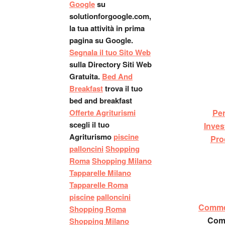
Google
su
solutionforgoogle.com,
la tua attività in prima
pagina su Google.
Segnala il tuo Sito Web
sulla Directory Siti Web
Gratuita.
Bed And
Breakfast
trova il tuo
bed and breakfast
Offerte Agriturismi
Per
scegli il tuo
Inves
Agriturismo
piscine
Pro
palloncini
Shopping
Roma
Shopping Milano
Tapparelle Milano
Tapparelle Roma
piscine
palloncini
Commer
Shopping Roma
Comm
Shopping Milano