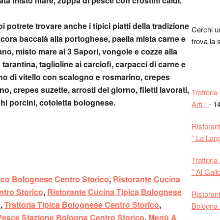
lata misto mare, zuppa di pesce con crostini caldi.
 potrete trovare anche i tipici piatti della tradizione
Cerchi 
ora baccalà alla portoghese, paella mista carne e
trova la 
ano, misto mare ai 3 Sapori, vongole e cozze alla
 tarantina, taglioline ai carciofi, carpacci di carne e
no di vitello con scalogno e rosmarino, crepes
no, crepes suzette, arrosti del giorno, filetti lavorati,
Trattori
ghi porcini, cotoletta bolognese.
Arti “
- 1
Ristoran
” La Lan
Trattori
” Al Gallo
pico Bolognese Centro Storico
,
Ristorante Cucina
tro Storico
,
Ristorante Cucina Tipica Bolognese
Ristoran
o
,
Trattoria Tipica Bolognese Centro Storico
,
Bologna ”
 Pesce Stazione Bologna Centro Storico
,
Menù A