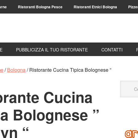
arne
Ristoranti Bologna Pesce
Ristoranti Etnici Bologna
Pizze
TE
PUBBLICIZZA IL TUO RISTORANTE
CONTATTI
me
/
Bologna
/
Ristorante Cucina Tipica Bolognese ”
orante Cucina
ca Bolognese ”
lyn “