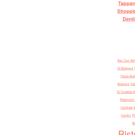
Tappar
Shoppi
Denti
Bar Con Atm
Di Bologna
Tipica Bo
Bologna
Di
Di Cocktail 
Ristoranti
Centrale 
Centro
Pi
B
Rist