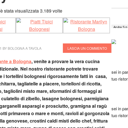
 stata visualizzata 3.189 volte
1
BY
BOLOGNA A TAVOLA
LASCIA UN COMMENTO
ante a Bologna
, venite a provare la vera cucina
izionale. Nel nostro ristorante potrete trovare
sei in pa
 i tortellini bolognesi rigorosamente fatti in casa,
tuo risto
hitarra, tagliatelle a piacere, tortelloni di ricotta,
o, tagliolini misto mare, sformatini di formaggi ai
 culatello di zibello, lasagne bolognesi, parmigiana
garganelli asparagi e prosciutto, gramigna al ragù
sei in pa
isotti primavera o mare e monti, ravioli al gorgonzola
tuo risto
lla genovese, crostini caldi misti dello chef, frittura