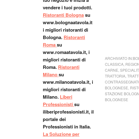
tuo negozio e inizia a
vendere i tuoi prodotti.
Ristoranti Bologna
su
www.bolognaatavola.it
i migliori ristoranti di
Bologna.
Ristoranti
Roma
su
www.romaatavola.it, i
ARCHIVIATO IN:
BO
migliori ristoranti di
CLASSICA
,
REGIO
Roma.
Ristoranti
CARNE
,
SPECIALIT
Milano
su
TRATTORIA
,
TRATT
www.milanoatavola.it, i
CONTRASSEGNATO
BOLOGNESE
,
RIST
migliori ristoranti di
STAZIONE BOLOG
Milano.
Liberi
BOLOGNESE
Professionisti
su
iliberiprofessionisti.it, il
portale dei
Professionisti in Italia.
La Soluzione per