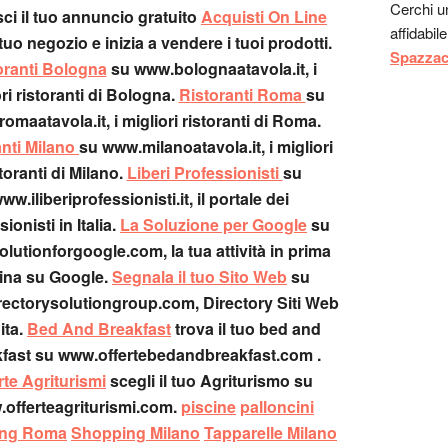
Cerchi 
freschi, t
sci il tuo annuncio gratuito
Acquisti On Line
affidabil
Guest:
l tuo negozio e inizia a vendere i tuoi prodotti.
Spazza
Alfredo
oranti Bologna
su www.bolognaatavola.it, i
tradizion
ri ristoranti di Bologna.
Ristoranti Roma
su
J:
Stavo 
omaatavola.it, i migliori ristoranti di Roma.
carino ne
anti Milano
su www.milanoatavola.it, i migliori
trovato, 
toranti di Milano.
Liberi Professionisti
su
ristorant
ww.iliberiprofessionisti.it, il portale dei
sa com'
ionisti in Italia.
La Soluzione per Google
su
Luca:
Io
lutionforgoogle.com, la tua attività in prima
buonissi
interess
ina su Google.
Segnala il tuo Sito Web
su
Claudia
ectorysolutiongroup.com, Directory Siti Web
festeggi
ita.
Bed And Breakfast
trova il tuo bed and
mangi (q
fast su www.offertebedandbreakfast.com .
esorbitan
rte Agriturismi
scegli il tuo Agriturismo su
Guest:
u
offerteagriturismi.com.
piscine
palloncini
Guest:
c
ing Roma
Shopping Milano
Tapparelle Milano
sandro: