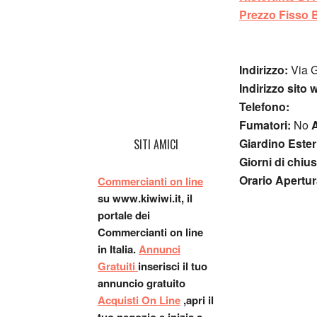
Prezzo Fisso 
Indirizzo:
Via G
Indirizzo sito 
Telefono:
Fumatori:
No
A
Giardino Este
SITI AMICI
Giorni di chiu
Orario Apertur
Commercianti on line
su www.kiwiwi.it, il
portale dei
Commercianti on line
in Italia.
Annunci
Gratuiti
inserisci il tuo
annuncio gratuito
Acquisti On Line
,apri il