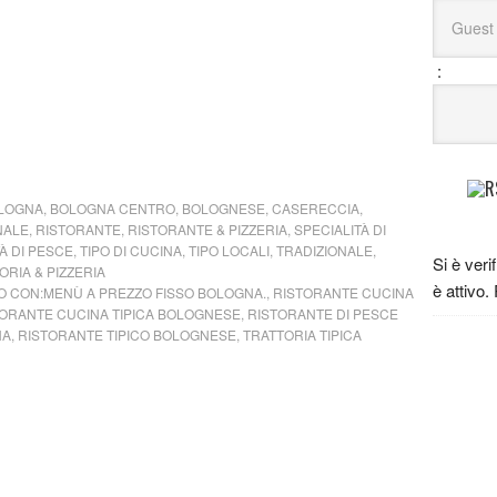
Giusep
pesce fr
:
credere m
Chat bu
Antonio
Elisa:
Fa
ottimo v
ottimo p
LOGNA
,
BOLOGNA CENTRO
,
BOLOGNESE
,
CASERECCIA
,
NALE
,
RISTORANTE
,
RISTORANTE & PIZZERIA
,
SPECIALITÀ DI
verde!!! 
À DI PESCE
,
TIPO DI CUCINA
,
TIPO LOCALI
,
TRADIZIONALE
,
Ludovic
Si è veri
ORIA & PIZZERIA
fusion n
è attivo.
 CON:
MENÙ A PREZZO FISSO BOLOGNA.
,
RISTORANTE CUCINA
buona, be
ORANTE CUCINA TIPICA BOLOGNESE
,
RISTORANTE DI PESCE
NA
,
RISTORANTE TIPICO BOLOGNESE
,
TRATTORIA TIPICA
Andre:
ha stupit
Stefani
ristorant
ad andar
Mattia: