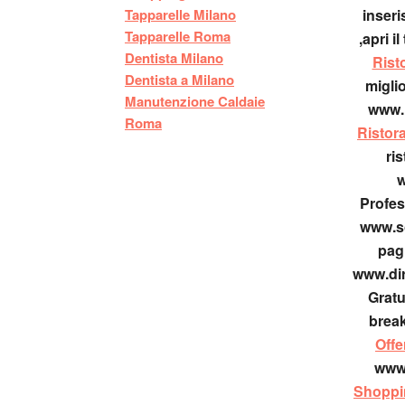
Tapparelle Milano
inseri
Tapparelle Roma
,apri i
Dentista Milano
Rist
Dentista a Milano
miglio
Manutenzione Caldaie
www.r
Roma
Ristor
ris
w
Profess
www.so
pag
www.dir
Gratu
break
Offe
www.
Shopp