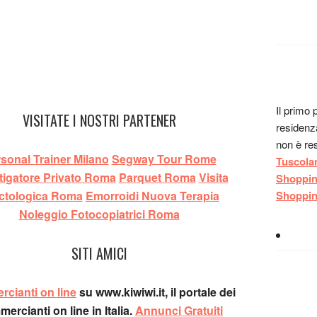
Paolo:
M
mangiare
vacanza 
tipica di
La LICI
doc :-)
Sauro:
a
Il primo 
VISITATE I NOSTRI PARTENER
giri a pi
residenz
Michela
non è res
fuori Bo
sonal Trainer Milano
Segway Tour Rome
Tuscola
portatao 
tigatore Privato Roma
Parquet Roma
Visita
Shoppi
nella lor
ctologica Roma
Emorroidi Nuova Terapia
Shoppi
Pier:
Al 
Noleggio Fotocopiatrici Roma
ristorant
Susann
SITI AMICI
pesce a
Michela
commento
cianti on line
su www.kiwiwi.it, il portale dei
voglio ri
ercianti on line in Italia.
Annunci Gratuiti