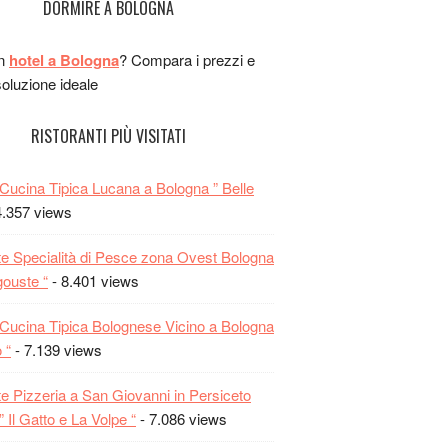
DORMIRE A BOLOGNA
un
hotel a Bologna
? Compara i prezzi e
soluzione ideale
RISTORANTI PIÙ VISITATI
a Cucina Tipica Lucana a Bologna ” Belle
4.357 views
te Specialità di Pesce zona Ovest Bologna
gouste “
- 8.401 views
a Cucina Tipica Bolognese Vicino a Bologna
 “
- 7.139 views
te Pizzeria a San Giovanni in Persiceto
 Il Gatto e La Volpe “
- 7.086 views