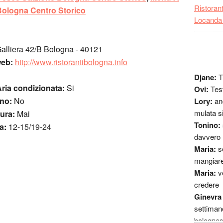
Ristoran
Bologna Centro Storico
Locanda 
alliera 42/B Bologna - 40121
web:
http://www.ristorantibologna.info
Djane:
T
ria condizionata:
Si
Ovi:
Tes
rno:
No
Lory:
an
mulata s
sura:
Mai
Tonino:
a:
12-15/19-24
davvero
Maria:
s
mangiare
Maria:
v
credere
Ginevra
settimane
bolognes