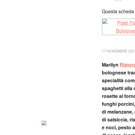
Questa scheda è
17 NOVEMBRE 201
Marilyn
Ristor
bolognese trad
specialità come
spaghetti alla c
rosette al forn
funghi porcini,
di melanzane, 
di salsiccia, r
e noci, pesto a