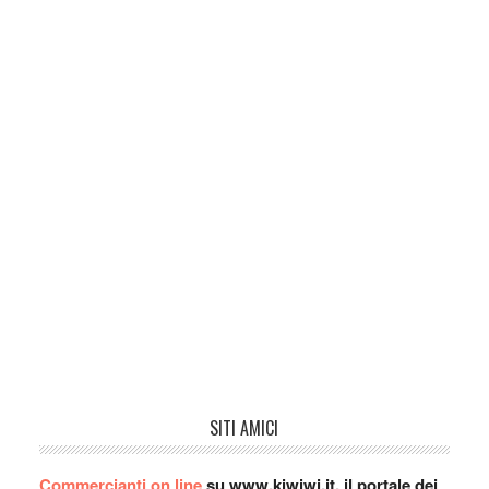
SITI AMICI
Commercianti on line
su www.kiwiwi.it, il portale dei