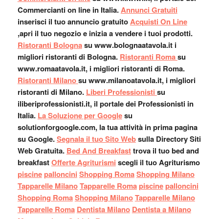
Commercianti on line in Italia.
Annunci Gratuiti
inserisci il tuo annuncio gratuito
Acquisti On Line
,apri il tuo negozio e inizia a vendere i tuoi prodotti.
Ristoranti Bologna
su www.bolognaatavola.it i
migliori ristoranti di Bologna.
Ristoranti Roma
su
www.romaatavola.it, i migliori ristoranti di Roma.
Ristoranti Milano
su www.milanoatavola.it, i migliori
ristoranti di Milano.
Liberi Professionisti
su
iliberiprofessionisti.it, il portale dei Professionisti in
Italia.
La Soluzione per Google
su
solutionforgoogle.com, la tua attività in prima pagina
su Google.
Segnala il tuo Sito Web
sulla Directory Siti
Web Gratuita.
Bed And Breakfast
trova il tuo bed and
breakfast
Offerte Agriturismi
scegli il tuo Agriturismo
piscine
palloncini
Shopping Roma
Shopping Milano
Tapparelle Milano
Tapparelle Roma
piscine
palloncini
Shopping Roma
Shopping Milano
Tapparelle Milano
Tapparelle Roma
Dentista Milano
Dentista a Milano