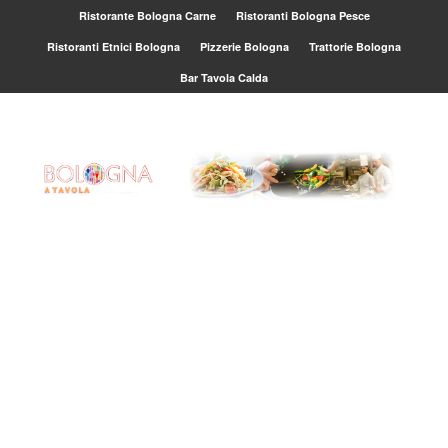
Ristorante Bologna Carne
Ristoranti Bologna Pesce
Ristoranti Etnici Bologna
Pizzerie Bologna
Trattorie Bologna
Bar Tavola Calda
Djane:
Thanks for using
"Light Chat"!
Ovi:
Test
Lory:
andate a mangiare
al ristorante Brasiliano La
mulata si mangia
benissimo
Tonino:
si lo conosco si
mangia bene bene
davvero
Maria:
se volete mangiare