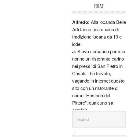
CHAT
puoi fidare!
Guest:
26 marzo
Alfredo:
Alla locanda Belle
Arti fanno una cucina di
tradizione lucana da 10 e
lode!
J:
Stavo cercando per mio
nonno un ristorante carino
nei pressi di San Pietro in
Casale...ho trovato,
vagando in internet questo
sito con un ristorante di
nome "Hostaria del
Pittore", qualcuno sa
com'è?
Luca:
Io ci sono stato, le
pizze sono immense e
:
buonissime ma ho visto