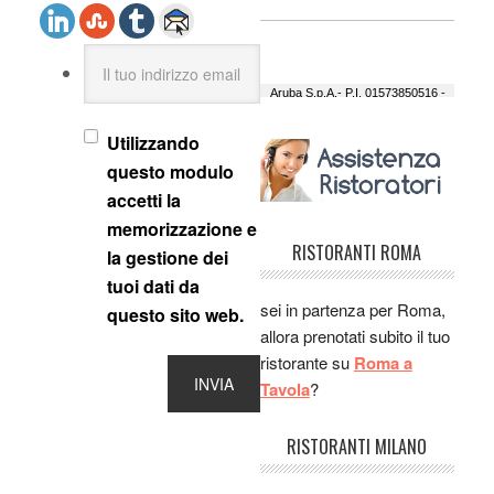
Elisa:
Fantastico l'
Agriturismo Borgo delle
Il tuo indirizzo email
Vigne, ottimo vino, ottimo
menu, personale cordiale.
Un' ottimo posto per
Utilizzando
trascorrere una domenica
questo modulo
nel verde!!! Lo consiglio!
accetti la
Ludovica:
ristorante San
memorizzazione e
Franzisco, la cucina fusion
RISTORANTI ROMA
la gestione dei
non mi ha mai attirara ma
tuoi dati da
qui è veramente buona,
sei in partenza per Roma,
questo sito web.
bello anche il locale :-)
allora prenotati subito il tuo
Andre:
A Lacapagira il
ristorante su
Roma a
vero gusto della Puglia, mi
Tavola
?
ha stupito, ve la consiglio!!
Stefania:
Ho festeggiato il
RISTORANTI MILANO
compleanno al ristorante
"al Gallo" ho fatto un