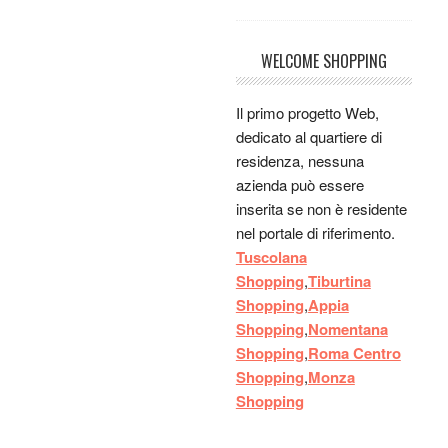
prestigios concorsi
SFOGLINO D'ORO 2011
WELCOME SHOPPING
e 2012, MATTARELLO
D'ORO 2011 e
TAGLIATELLA D'ORO
Il primo progetto Web,
2012
dedicato al quartiere di
Guest:
j
residenza, nessuna
Guest:
k
azienda può essere
Guest:
k
inserita se non è residente
Guest:
k
nel portale di riferimento.
Guest:
k
Tuscolana
Guest:
k
Shopping
,
Tiburtina
Paolo:
ciao a tutti sono da
Shopping
,
Appia
poco a bologna,dove
Shopping
,
Nomentana
posso mangiare bene la
Shopping
,
Roma Centro
carne?
Shopping
,
Monza
Gildo:
io uso misiedo.com
Shopping
, figata
Gildo:
io uso misiedo.com