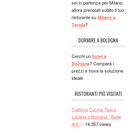
figurone!!! provate ad
sei in partenza per Milano,
andarci
allora prenotati subito il tuo
Mattia:
Si Al Gallo
ristorante su
Milano a
decisamente ottimo....
Tavola
?
Paolo:
Mi potete
consigliare un ristorante
DORMIRE A BOLOGNA
dove mangiare bene la
cucina bolognese? Sono in
Cerchi un
hotel a
vacanza studio a Bo e
Bologna
? Compara i
vorrei provare la cucina
prezzi e trova la soluzione
tipica di quà...
ideale
grazieeeeee!!!!
La LICIA:
Vai alla
RISTORANTI PIÙ VISITATI
Locanda... lo dice una
bolognese doc :-)
Trattoria Cucina Tipica
Sauro:
anche al San
Lucana a Bologna ” Belle
Franzisco, poi è in centro
Arti “
- 14.357 views
se giri a piedi o in bus è
facile da raggiungere,