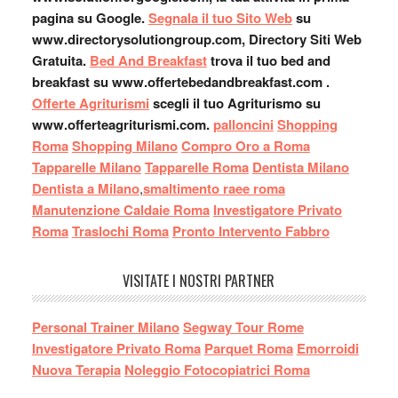
pagina su Google.
Segnala il tuo Sito Web
su
www.directorysolutiongroup.com, Directory Siti Web
Gratuita.
Bed And Breakfast
trova il tuo bed and
breakfast su www.offertebedandbreakfast.com .
Offerte Agriturismi
scegli il tuo Agriturismo su
www.offerteagriturismi.com.
palloncini
Shopping
Roma
Shopping Milano
Compro Oro a Roma
Tapparelle Milano
Tapparelle Roma
Dentista Milano
Dentista a Milano
,
smaltimento raee roma
Manutenzione Caldaie Roma
Investigatore Privato
Roma
Traslochi Roma
Pronto Intervento Fabbro
VISITATE I NOSTRI PARTNER
Personal Trainer Milano
Segway Tour Rome
Investigatore Privato Roma
Parquet Roma
Emorroidi
Nuova Terapia
Noleggio Fotocopiatrici Roma