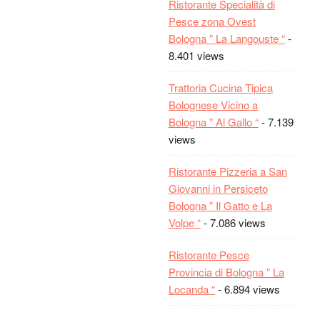
Ristorante Specialità di
Michela:
Io sono andata
Pesce zona Ovest
all' agriturismo Gaggioli, è
Bologna ” La Langouste “
-
fuori Bologna ma è un
8.401 views
posto divino, ho anche
portatao a casa il loro vino
Trattoria Cucina Tipica
che si può comprare nella
Bolognese Vicino a
loro cantina.
Bologna ” Al Gallo “
- 7.139
Pier:
Al gallo... andateci,
views
sarà per sempre il mio
ristorante preferito!
Ristorante Pizzeria a San
Susanna:
Ma se voglio
Giovanni in Persiceto
mangiare bene bene il
Bologna ” Il Gatto e La
pesce a Bologna?
Volpe “
- 7.086 views
Michela:
Lacapagira,
prova poi lascia il tuo
Ristorante Pesce
commento, io sono andata
Provincia di Bologna ” La
un mesetto fà e ci voglio
Locanda “
- 6.894 views
ritornare.. si sente che
sono tutti prodotti freschi, ti