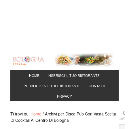
Djan
using
Ovi:
Lory
mangi
Brasi
mang
Toni
si ma
davv
HOME
INSERISCI IL TUO RISTORANTE
Mari
PUBBLICIZZA IL TUO RISTORANTE
CONTATTI
mang
a man
PRIVACY
pappa
Mari
CE
Ti trovi qui:
Home
/
Archivi per Disco Pub Con Vasta Scelta
veram
Di Cocktail Al Centro Di Bologna
crede
Gine