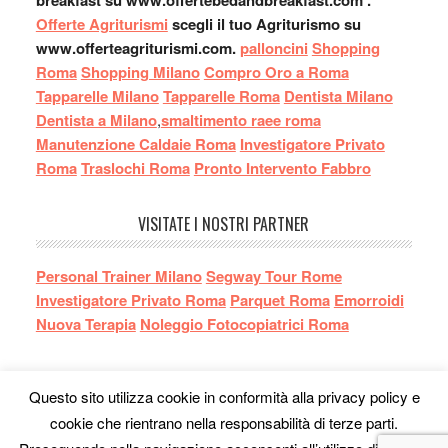
breakfast su www.offertebedandbreakfast.com .
Offerte Agriturismi
scegli il tuo Agriturismo su
www.offerteagriturismi.com.
palloncini
Shopping
Roma
Shopping Milano
Compro Oro a Roma
Tapparelle Milano
Tapparelle Roma
Dentista Milano
Dentista a Milano
,
smaltimento raee roma
Manutenzione Caldaie Roma
Investigatore Privato
Roma
Traslochi Roma
Pronto Intervento Fabbro
VISITATE I NOSTRI PARTNER
Personal Trainer Milano
Segway Tour Rome
Investigatore Privato Roma
Parquet Roma
Emorroidi
Nuova Terapia
Noleggio Fotocopiatrici Roma
Questo sito utilizza cookie in conformità alla privacy policy e
cookie che rientrano nella responsabilità di terze parti.
Leggi L'informativa privacy
-
Richiesta Cancellazione Dati