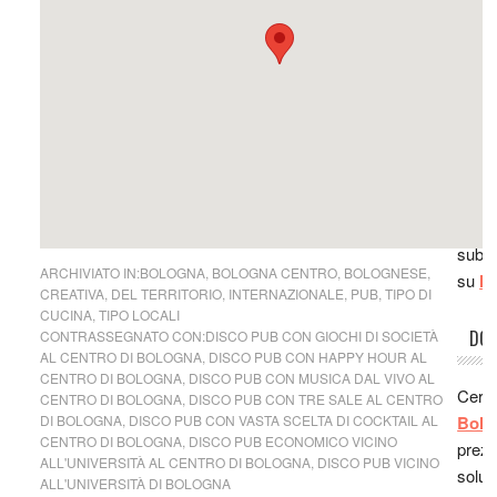
Agrit
sei i
Vigne
Roma,
ottim
subito
perso
su
Ro
ottim
trasc
RIS
domen
Lo co
sei i
Ludo
Milan
San F
subito
cucin
ARCHIVIATO IN:
BOLOGNA
,
BOLOGNA CENTRO
,
BOLOGNESE
,
su
Mi
CREATIVA
,
DEL TERRITORIO
,
INTERNAZIONALE
,
PUB
,
TIPO DI
ha ma
CUCINA
,
TIPO LOCALI
è ve
DOR
CONTRASSEGNATO CON:
DISCO PUB CON GIOCHI DI SOCIETÀ
bello 
AL CENTRO DI BOLOGNA
,
DISCO PUB CON HAPPY HOUR AL
Andr
CENTRO DI BOLOGNA
,
DISCO PUB CON MUSICA DAL VIVO AL
Cerc
CENTRO DI BOLOGNA
,
DISCO PUB CON TRE SALE AL CENTRO
vero 
DI BOLOGNA
,
DISCO PUB CON VASTA SCELTA DI COCKTAIL AL
Bolo
mi ha
CENTRO DI BOLOGNA
,
DISCO PUB ECONOMICO VICINO
prezz
consig
ALL'UNIVERSITÀ AL CENTRO DI BOLOGNA
,
DISCO PUB VICINO
soluz
Stef
ALL'UNIVERSITÀ DI BOLOGNA