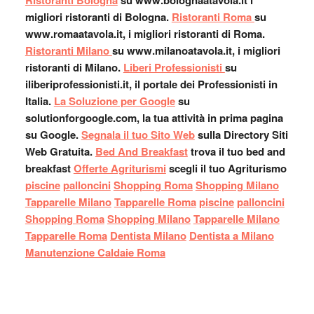
Ristoranti Bologna
su www.bolognaatavola.it i
migliori ristoranti di Bologna.
Ristoranti Roma
su
www.romaatavola.it, i migliori ristoranti di Roma.
Ristoranti Milano
su www.milanoatavola.it, i migliori
ristoranti di Milano.
Liberi Professionisti
su
iliberiprofessionisti.it, il portale dei Professionisti in
Italia.
La Soluzione per Google
su
solutionforgoogle.com, la tua attività in prima pagina
su Google.
Segnala il tuo Sito Web
sulla Directory Siti
Web Gratuita.
Bed And Breakfast
trova il tuo bed and
breakfast
Offerte Agriturismi
scegli il tuo Agriturismo
piscine
palloncini
Shopping Roma
Shopping Milano
Tapparelle Milano
Tapparelle Roma
piscine
palloncini
Shopping Roma
Shopping Milano
Tapparelle Milano
Tapparelle Roma
Dentista Milano
Dentista a Milano
Manutenzione Caldaie Roma