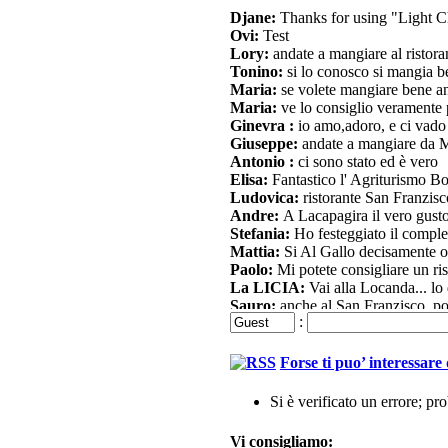
Djane:
Thanks for using "Light C
Ovi:
Test
Lory:
andate a mangiare al ristor
Tonino:
si lo conosco si mangia 
Maria:
se volete mangiare bene a
Maria:
ve lo consiglio veramente 
Ginevra :
io amo,adoro, e ci vado 
Giuseppe:
andate a mangiare da M
Antonio :
ci sono stato ed è vero
Elisa:
Fantastico l' Agriturismo B
Ludovica:
ristorante San Franzisc
Andre:
A Lacapagira il vero gusto 
Stefania:
Ho festeggiato il comple
Mattia:
Si Al Gallo decisamente ot
Paolo:
Mi potete consigliare un ri
La LICIA:
Vai alla Locanda... lo
Sauro:
anche al San Franzisco, poi
:
Michela:
Io sono andata all' agrit
Pier:
Al gallo... andateci, sarà per
Susanna:
Ma se voglio mangiare 
Forse ti puo’ interessar
Michela:
Lacapagira, prova poi las
Guest:
26 marzo
Si è verificato un errore; pr
Alfredo:
Alla locanda Belle Arti f
J:
Stavo cercando per mio nonno un 
Vi consigliamo: