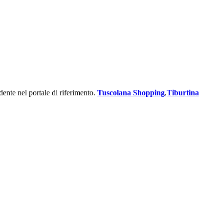
e
qualsiasi cosa) bene e magari a prezzi non esorbitanti! Cosa mi
eniamino vincitore dei prestigios concorsi SFOGLINO D'ORO 2011 e
dente nel portale di riferimento.
Tuscolana Shopping
,
Tiburtina