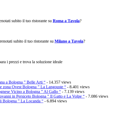
notati subito il tuo ristorante su
Roma a Tavola
?
renotati subito il tuo ristorante su
Milano a Tavola
?
ra i prezzi e trova la soluzione ideale
ana a Bologna ” Belle Arti “
- 14.357 views
sce zona Ovest Bologna ” La Langouste “
- 8.401 views
ognese Vicino a Bologna ” Al Gallo “
- 7.139 views
ovanni in Persiceto Bologna ” Il Gatto e La Volpe “
- 7.086 views
 di Bologna ” La Locanda “
- 6.894 views