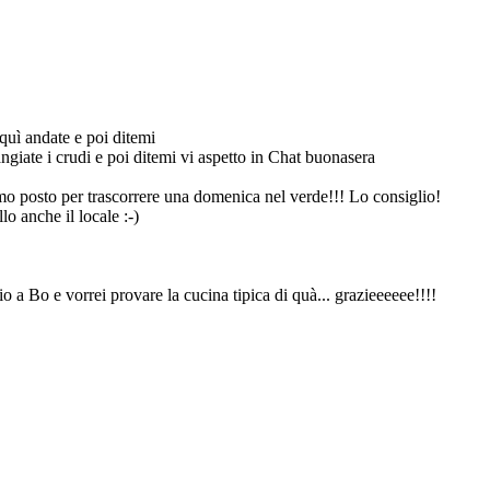
 quì andate e poi ditemi
iate i crudi e poi ditemi vi aspetto in Chat buonasera
mo posto per trascorrere una domenica nel verde!!! Lo consiglio!
o anche il locale :-)
a Bo e vorrei provare la cucina tipica di quà... grazieeeeee!!!!
 a casa il loro vino che si può comprare nella loro cantina.
i sente che sono tutti prodotti freschi, ti puoi fidare!
do in internet questo sito con un ristorante di nome "Hostaria del