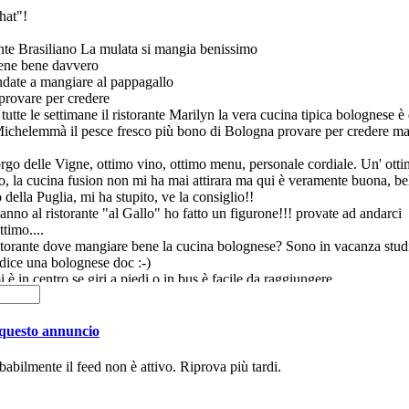
hat"!
ante Brasiliano La mulata si mangia benissimo
bene bene davvero
ndate a mangiare al pappagallo
provare per credere
tutte le settimane il ristorante Marilyn la vera cucina tipica bolognese è
ichelemmà il pesce fresco più bono di Bologna provare per credere mang
orgo delle Vigne, ottimo vino, ottimo menu, personale cordiale. Un' otti
o, la cucina fusion non mi ha mai attirara ma qui è veramente buona, bell
della Puglia, mi ha stupito, ve la consiglio!!
anno al ristorante "al Gallo" ho fatto un figurone!!! provate ad andarci
timo....
storante dove mangiare bene la cucina bolognese? Sono in vacanza studio 
 dice una bolognese doc :-)
 è in centro se giri a piedi o in bus è facile da raggiungere,
urismo Gaggioli, è fuori Bologna ma è un posto divino, ho anche portatao
 sempre il mio ristorante preferito!
bene bene il pesce a Bologna?
e questo annuncio
cia il tuo commento, io sono andata un mesetto fà e ci voglio ritornare.. s
obabilmente il feed non è attivo. Riprova più tardi.
anno una cucina di tradizione lucana da 10 e lode!
ristorante carino nei pressi di San Pietro in Casale...ho trovato, vagan