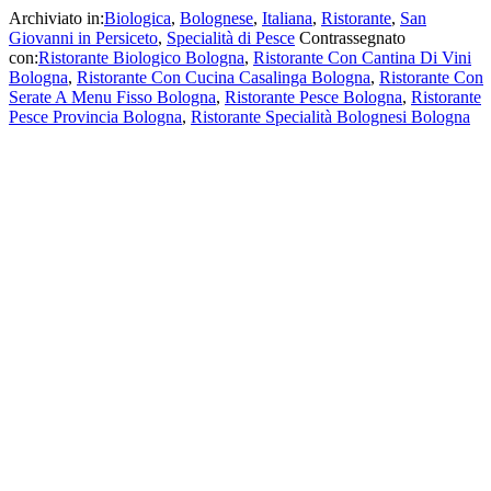
Archiviato in:
Biologica
,
Bolognese
,
Italiana
,
Ristorante
,
San
Giovanni in Persiceto
,
Specialità di Pesce
Contrassegnato
con:
Ristorante Biologico Bologna
,
Ristorante Con Cantina Di Vini
Bologna
,
Ristorante Con Cucina Casalinga Bologna
,
Ristorante Con
Serate A Menu Fisso Bologna
,
Ristorante Pesce Bologna
,
Ristorante
Pesce Provincia Bologna
,
Ristorante Specialità Bolognesi Bologna