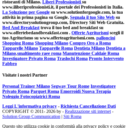
ristoranti di Milano.
Liberi Professionisti
su
www.iliberiprofessionisti.it, il portale dei Professionisti in Italia.
La Soluzione per Google
su www.solutionforgoogle.com, la tua
attività in prima pagina su Google.
Segnala il tuo Sito Web
su
www.directorysolutiongroup.com, Directory Siti Web Gratuita.
Bed And Breakfast
trova il tuo bed and breakfast su
www.offertebedandbreakfast.com .
Offerte Agriturismi
scegli il
tuo Agriturismo su www.offerteagriturismi.com.
palloncini
Shopping Roma
Shopping Milano
Compro Oro a Roma
Tapparelle Milano
Tapparelle Roma
Dentista Milano
Dentista a
Milano
,
smaltimento raee roma
Manutenzione Caldaie Roma
Investigatore Privato Roma
Traslochi Roma
Pronto Intervento
Fabbro
Visitate i nostri Partner
Personal Trainer Milano
Segway Tour Rome
Investigatore
Privato Roma
Parquet Roma
Emorroidi Nuova Terapia
Noleggio Fotocopiatrici Roma
Leggi L'informativa privacy
-
Richiesta Cancellazione Dati
COPYRIGHT © 2011- 2026 by -
Realizzazione siti internet
-
Solution Group Communication
|
Siti Roma
Questo sito utilizza cookie in conformità alla privacy policy e cookie