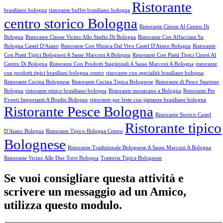
Ristorante
brasiliano bologna
ristorante buffet brasiliano bologna
centro storico Bologna
Ristorante Cinese Al Centro Di
Bologna
Ristorante Cinese Vicino Allo Stadio Di Bologna
Ristorante Con Affacciata Su
Bologna Castel D'Aiano
Ristorante Con Musica Dal Vivo Castel D'Aiano Bologna
Ristorante
Con Piatti Tipici Bolognesi A Sasso Marconi A Bologna
Ristorante Con Piatti Tipici Cinesi Al
Centro Di Bologna
Ristorante Con Prodotti Stagiionali A Sasso Marconi A Bologna
ristorante
con prodotti tipici brasiliani bologna centro
ristorante con specialità brasiliane bologna
Ristorante Cucina Bolognese
Ristorante Cucina Tipica Bolognese
Ristorante di Pesce Stazione
Bologna
ristorante etnico brasiliano bologna
Ristorante messicano a Bologna
Ristorante Per
Eventi Importanti A Brudio Bologna
ristorante per feste con pietanze brasiliane bologna
Ristorante Pesce Bologna
Ristorante Storico Castel
Ristorante tipico
D'Aiano Bologna
Ristorante Tipico Bologna Centro
Bolognese
Ristorante Tradizionale Bolognese A Sasso Marconi A Bologna
Ristorante Vicino Alle Due Torri Bologna
Trattoria Tipica Bolognese
Se vuoi consigliare questa attività e
scrivere un messaggio ad un Amico,
utilizza questo modulo.