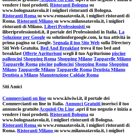
vendere i tuoi prodotti.
Ristoranti Bologna
su
www.bolognaatavola.it i migliori ristoranti di Bologna.
Ristoranti Roma
su www.romaatavola.it, i migliori ristoranti di
Roma.
Ristoranti Milano
su www.milanoatavola.it, i migliori
ristoranti di Milano.
Liberi Professionisti
su
iliberiprofessionisti.it, il portale dei Professionisti in Italia.
La
Soluzione per Google
su solutionforgoogle.com, la tua attività in
prima pagina su Google.
Segnala il tuo Sito Web
sulla Directory
Siti Web Gratuita.
Bed And Breakfast
trova il tuo bed and
breakfast
Offerte Agriturismi
scegli il tuo Agriturismo
piscine
palloncini
Shopping Roma
Shopping Milano
Tapparelle Milano
Tapparelle Roma
piscine
palloncini
Shopping Roma
Shopping
Milano
Tapparelle Milano
Tapparelle Roma
Dentista Milano
Dentista a Milano
Manutenzione Caldaie Roma
Siti Amici
Commercianti on line
su www.kiwiwi.it, il portale dei
Commercianti on line in Italia.
Annunci Gratuiti
inserisci il tuo
annuncio gratuito
Acquisti On Line
,apri il tuo negozio e inizia a
vendere i tuoi prodotti.
Ristoranti Bologna
su
www.bolognaatavola.it, i migliori ristoranti di Bologna.
Ristoranti Roma
su www.romaatavola.it, i migliori ristoranti di
Roma.
Ristoranti Milano
su www.milanoatavola.it, i migliori