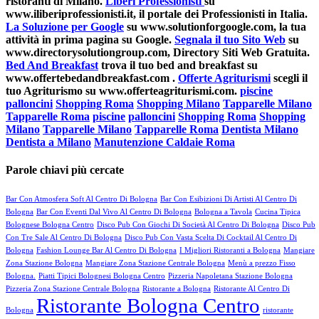
ristoranti di Milano.
Liberi Professionisti
su
www.iliberiprofessionisti.it, il portale dei Professionisti in Italia.
La Soluzione per Google
su www.solutionforgoogle.com, la tua
attività in prima pagina su Google.
Segnala il tuo Sito Web
su
www.directorysolutiongroup.com, Directory Siti Web Gratuita.
Bed And Breakfast
trova il tuo bed and breakfast su
www.offertebedandbreakfast.com .
Offerte Agriturismi
scegli il
tuo Agriturismo su www.offerteagriturismi.com.
piscine
palloncini
Shopping Roma
Shopping Milano
Tapparelle Milano
Tapparelle Roma
piscine
palloncini
Shopping Roma
Shopping
Milano
Tapparelle Milano
Tapparelle Roma
Dentista Milano
Dentista a Milano
Manutenzione Caldaie Roma
Parole chiavi più cercate
Bar Con Atmosfera Soft Al Centro Di Bologna
Bar Con Esibizioni Di Artisti Al Centro Di
Bologna
Bar Con Eventi Dal Vivo Al Centro Di Bologna
Bologna a Tavola
Cucina Tipica
Bolognese Bologna Centro
Disco Pub Con Giochi Di Società Al Centro Di Bologna
Disco Pub
Con Tre Sale Al Centro Di Bologna
Disco Pub Con Vasta Scelta Di Cocktail Al Centro Di
Bologna
Fashion Lounge Bar Al Centro Di Bologna
I Migliori Ristoranti a Bologna
Mangiare
Zona Stazione Bologna
Mangiare Zona Stazione Centrale Bologna
Menù a prezzo Fisso
Bologna.
Piatti Tipici Bolognesi Bologna Centro
Pizzeria Napoletana Stazione Bologna
Pizzeria Zona Stazione Centrale Bologna
Ristorante a Bologna
Ristorante Al Centro Di
Ristorante Bologna Centro
Bologna
ristorante