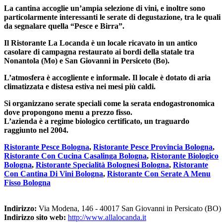
La cantina accoglie un’ampia selezione di vini, e inoltre sono
particolarmente interessanti le serate di degustazione, tra le quali
da segnalare quella “Pesce e Birra”.
Il Ristorante La Locanda è un locale ricavato in un antico
casolare di campagna restaurato ai bordi della statale tra
Nonantola (Mo) e San Giovanni in Persiceto (Bo).
L’atmosfera è accogliente e informale. Il locale è dotato di aria
climatizzata e distesa estiva nei mesi più caldi.
Si organizzano serate speciali come la serata endogastronomica
dove propongono menu a prezzo fisso.
L’azienda è a regime biologico certificato, un traguardo
raggiunto nel 2004.
Ristorante Pesce Bologna
,
Ristorante Pesce Provincia Bologna
,
Ristorante Con Cucina Casalinga Bologna
,
Ristorante Biologico
Bologna
,
Ristorante Specialità Bolognesi Bologna
,
Ristorante
Con Cantina Di Vini Bologna
,
Ristorante Con Serate A Menu
Fisso Bologna
Indirizzo:
Via Modena, 146 - 40017 San Giovanni in Persicato (BO)
Indirizzo sito web:
http://www.allalocanda.it