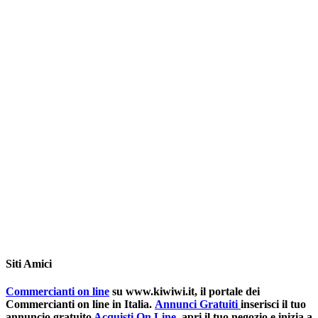
Siti Amici
Commercianti on line
su www.kiwiwi.it, il portale dei
Commercianti on line in Italia.
Annunci Gratuiti
inserisci il tuo
annuncio gratuito
Acquisti On Line
,apri il tuo negozio e inizia a