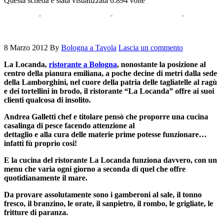
Questa scheda è stata visualizzata 6.894 volte
8 Marzo 2012
By
Bologna a Tavola
Lascia un commento
La Locanda,
ristorante a Bologna
, nonostante la posizione al
centro della pianura emiliana, a poche decine di metri dalla sede
della Lamborghini, nel cuore della patria delle tagliatelle al ragù
e dei tortellini in brodo, il ristorante “La Locanda” offre ai suoi
clienti qualcosa di insolito.
Andrea Galletti chef e titolare pensò che proporre una cucina
casalinga di pesce facendo attenzione al
dettaglio e alla cura delle materie prime potesse funzionare…
infatti fù proprio cosi!
E la cucina del ristorante La Locanda funziona davvero, con un
menu che varia ogni giorno a seconda di quel che offre
quotidianamente il mare.
Da provare assolutamente sono i gamberoni al sale, il tonno
fresco, il branzino, le orate, il sanpietro, il rombo, le grigliate, le
fritture di paranza.