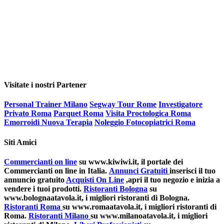
Visitate i nostri Partener
Personal Trainer Milano
Segway Tour Rome
Investigatore
Privato Roma
Parquet Roma
Visita Proctologica Roma
Emorroidi Nuova Terapia
Noleggio Fotocopiatrici Roma
Siti Amici
Commercianti on line
su www.kiwiwi.it, il portale dei
Commercianti on line in Italia.
Annunci Gratuiti
inserisci il tuo
annuncio gratuito
Acquisti On Line
,apri il tuo negozio e inizia a
vendere i tuoi prodotti.
Ristoranti Bologna
su
www.bolognaatavola.it, i migliori ristoranti di Bologna.
Ristoranti Roma
su www.romaatavola.it, i migliori ristoranti di
Roma.
Ristoranti Milano
su www.milanoatavola.it, i migliori