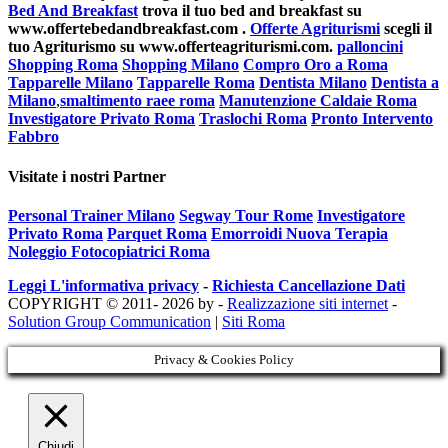
Bed And Breakfast
trova il tuo bed and breakfast su
www.offertebedandbreakfast.com .
Offerte Agriturismi
scegli il
tuo Agriturismo su www.offerteagriturismi.com.
palloncini
Shopping Roma
Shopping Milano
Compro Oro a Roma
Tapparelle Milano
Tapparelle Roma
Dentista Milano
Dentista a
Milano
,
smaltimento raee roma
Manutenzione Caldaie Roma
Investigatore Privato Roma
Traslochi Roma
Pronto Intervento
Fabbro
Visitate i nostri Partner
Personal Trainer Milano
Segway Tour Rome
Investigatore
Privato Roma
Parquet Roma
Emorroidi Nuova Terapia
Noleggio Fotocopiatrici Roma
Leggi L'informativa privacy
-
Richiesta Cancellazione Dati
COPYRIGHT © 2011- 2026 by -
Realizzazione siti internet
-
Solution Group Communication
|
Siti Roma
Privacy & Cookies Policy
Chiudi