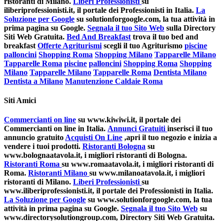
ristoranti di Milano.
Liberi Professionisti
su
iliberiprofessionisti.it, il portale dei Professionisti in Italia.
La
Soluzione per Google
su solutionforgoogle.com, la tua attività in
prima pagina su Google.
Segnala il tuo Sito Web
sulla Directory
Siti Web Gratuita.
Bed And Breakfast
trova il tuo bed and
breakfast
Offerte Agriturismi
scegli il tuo Agriturismo
piscine
palloncini
Shopping Roma
Shopping Milano
Tapparelle Milano
Tapparelle Roma
piscine
palloncini
Shopping Roma
Shopping
Milano
Tapparelle Milano
Tapparelle Roma
Dentista Milano
Dentista a Milano
Manutenzione Caldaie Roma
Siti Amici
Commercianti on line
su www.kiwiwi.it, il portale dei
Commercianti on line in Italia.
Annunci Gratuiti
inserisci il tuo
annuncio gratuito
Acquisti On Line
,apri il tuo negozio e inizia a
vendere i tuoi prodotti.
Ristoranti Bologna
su
www.bolognaatavola.it, i migliori ristoranti di Bologna.
Ristoranti Roma
su www.romaatavola.it, i migliori ristoranti di
Roma.
Ristoranti Milano
su www.milanoatavola.it, i migliori
ristoranti di Milano.
Liberi Professionisti
su
www.iliberiprofessionisti.it, il portale dei Professionisti in Italia.
La Soluzione per Google
su www.solutionforgoogle.com, la tua
attività in prima pagina su Google.
Segnala il tuo Sito Web
su
www.directorysolutiongroup.com, Directory Siti Web Gratuita.