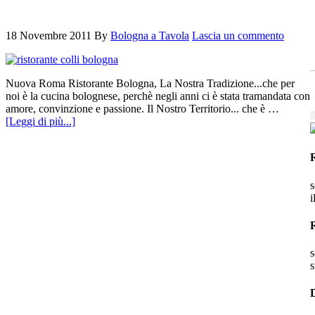
18 Novembre 2011
By
Bologna a Tavola
Lascia un commento
Nuova Roma Ristorante Bologna, La Nostra Tradizione...che per
noi è la cucina bolognese, perchè negli anni ci è stata tramandata con
amore, convinzione e passione. Il Nostro Territorio... che è …
[Leggi di più...]
s
i
s
s