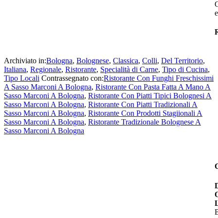
e
R
Archiviato in:
Bologna
,
Bolognese
,
Classica
,
Colli
,
Del Territorio
,
Italiana
,
Regionale
,
Ristorante
,
Specialità di Carne
,
Tipo di Cucina
,
Tipo Locali
Contrassegnato con:
Ristorante Con Funghi Freschissimi
A Sasso Marconi A Bologna
,
Ristorante Con Pasta Fatta A Mano A
Sasso Marconi A Bologna
,
Ristorante Con Piatti Tipici Bolognesi A
Sasso Marconi A Bologna
,
Ristorante Con Piatti Tradizionali A
Sasso Marconi A Bologna
,
Ristorante Con Prodotti Stagiionali A
Sasso Marconi A Bologna
,
Ristorante Tradizionale Bolognese A
Sasso Marconi A Bologna
B