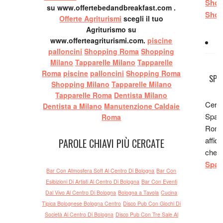
mi ha
Shop
su www.offertebedandbreakfast.com .
consig
Shop
Offerte Agriturismi
scegli il tuo
Stef
Agriturismo su
festeg
www.offerteagriturismi.com.
piscine
comp
palloncini
Shopping Roma
Shopping
risto
Milano
Tapparelle Milano
Tapparelle
Roma
piscine
palloncini
Shopping Roma
fatto 
SPA
Shopping Milano
Tapparelle Milano
prova
Tapparelle Roma
Dentista Milano
Matt
Cerch
Dentista a Milano
Manutenzione Caldaie
decis
Spaz
Roma
Paol
Roma
consi
affida
PAROLE CHIAVI PIÙ CERCATE
risto
che t
mangi
Spaz
cuci
Bar Con Atmosfera Soft Al Centro Di Bologna
Bar Con
Sono 
Esibizioni Di Artisti Al Centro Di Bologna
Bar Con Eventi
a Bo 
Dal Vivo Al Centro Di Bologna
Bologna a Tavola
Cucina
Tipica Bolognese Bologna Centro
Disco Pub Con Giochi Di
cucina
Società Al Centro Di Bologna
Disco Pub Con Tre Sale Al
grazi