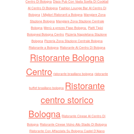
Centro Di Bologna
Disco Pub Con Vasta Scelta Di Cocktail
La L
Al Centro Di Bologna
Fashion Lounge Bar Al Centro Di
Locan
Bologna
I Migliori Ristoranti a Bologna
Mangiare Zona
bolog
Stazione Bologna
Mangiare Zona Stazione Centrale
Saur
Bologna
Menù a prezzo Fisso Bologna.
Piatti Tipici
Franz
Bolognesi Bologna Centro
Pizzeria Napoletana Stazione
centro
Bologna
Pizzeria Zona Stazione Centrale Bologna
in bu
Ristorante a Bologna
Ristorante Al Centro Di Bologna
raggi
Ristorante Bologna
Mich
Centro
andat
ristorante brasiliano bologna
ristorante
Gaggio
Ristorante
Bolog
buffet brasiliano bologna
divin
centro storico
porta
vino 
Bologna
compr
Ristorante Cinese Al Centro Di
canti
Bologna
Ristorante Cinese Vicino Allo Stadio Di Bologna
Pier
Ristorante Con Affacciata Su Bologna Castel D'Aiano
andat