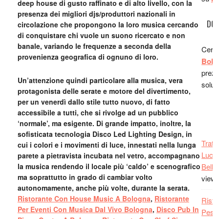
deep house di gusto raffinato e di alto livello, con la
presenza dei migliori djs/produttori nazionali in
DOR
circolazione che propongono la loro musica cercando
di conquistare chi vuole un suono ricercato e non
banale, variando le frequenze a seconda della
Cerc
provenienza geografica di ognuno di loro.
Bolo
prezz
Un’attenzione quindi particolare alla musica, vera
soluz
protagonista delle serate e motore del divertimento,
per un venerdì dallo stile tutto nuovo, di fatto
R
accessibile a tutti, che si rivolge ad un pubblico
‘normale’, ma esigente. Di grande impatto, inoltre, la
sofisticata tecnologia Disco Led Lighting Design, in
Tratt
cui i colori e i movimenti di luce, innestati nella lunga
Lucan
parete a pietravista incubata nel vetro, accompagnano
la musica rendendo il locale più ‘caldo’ e scenografico
Belle 
ma soprattutto in grado di cambiar volto
view
autonomamente, anche più volte, durante la serata.
Ristorante Con House Music A Bologna
,
Ristorante
Risto
Per Eventi Con Musica Dal Vivo Bologna
,
Disco Pub In
Pesc