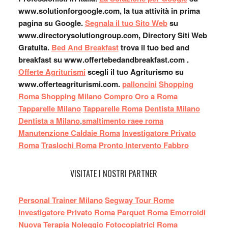
www.solutionforgoogle.com, la tua attività in prima
pagina su Google.
Segnala il tuo Sito Web
su
www.directorysolutiongroup.com, Directory Siti Web
Gratuita.
Bed And Breakfast
trova il tuo bed and
breakfast su www.offertebedandbreakfast.com .
Offerte Agriturismi
scegli il tuo Agriturismo su
www.offerteagriturismi.com.
palloncini
Shopping
Roma
Shopping Milano
Compro Oro a Roma
Tapparelle Milano
Tapparelle Roma
Dentista Milano
Dentista a Milano
,
smaltimento raee roma
Manutenzione Caldaie Roma
Investigatore Privato
Roma
Traslochi Roma
Pronto Intervento Fabbro
VISITATE I NOSTRI PARTNER
Personal Trainer Milano
Segway Tour Rome
Investigatore Privato Roma
Parquet Roma
Emorroidi
Nuova Terapia
Noleggio Fotocopiatrici Roma