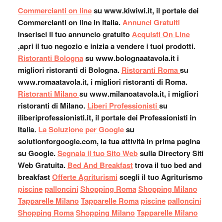
Commercianti on line
su www.kiwiwi.it, il portale dei
Commercianti on line in Italia.
Annunci Gratuiti
inserisci il tuo annuncio gratuito
Acquisti On Line
,apri il tuo negozio e inizia a vendere i tuoi prodotti.
Ristoranti Bologna
su www.bolognaatavola.it i
migliori ristoranti di Bologna.
Ristoranti Roma
su
www.romaatavola.it, i migliori ristoranti di Roma.
Ristoranti Milano
su www.milanoatavola.it, i migliori
ristoranti di Milano.
Liberi Professionisti
su
iliberiprofessionisti.it, il portale dei Professionisti in
Italia.
La Soluzione per Google
su
solutionforgoogle.com, la tua attività in prima pagina
su Google.
Segnala il tuo Sito Web
sulla Directory Siti
Web Gratuita.
Bed And Breakfast
trova il tuo bed and
breakfast
Offerte Agriturismi
scegli il tuo Agriturismo
piscine
palloncini
Shopping Roma
Shopping Milano
Tapparelle Milano
Tapparelle Roma
piscine
palloncini
Shopping Roma
Shopping Milano
Tapparelle Milano