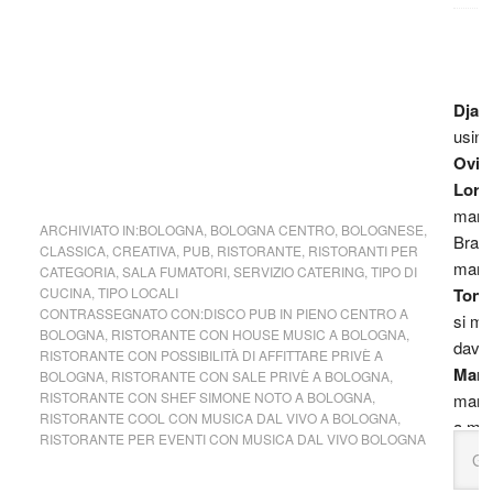
Djan
using
Ovi:
Lory
mangi
ARCHIVIATO IN:
BOLOGNA
,
BOLOGNA CENTRO
,
BOLOGNESE
,
Brasi
CLASSICA
,
CREATIVA
,
PUB
,
RISTORANTE
,
RISTORANTI PER
mang
CATEGORIA
,
SALA FUMATORI
,
SERVIZIO CATERING
,
TIPO DI
CUCINA
,
TIPO LOCALI
Toni
CONTRASSEGNATO CON:
DISCO PUB IN PIENO CENTRO A
si ma
BOLOGNA
,
RISTORANTE CON HOUSE MUSIC A BOLOGNA
,
davv
RISTORANTE CON POSSIBILITÀ DI AFFITTARE PRIVÈ A
Mari
BOLOGNA
,
RISTORANTE CON SALE PRIVÈ A BOLOGNA
,
RISTORANTE CON SHEF SIMONE NOTO A BOLOGNA
,
mang
RISTORANTE COOL CON MUSICA DAL VIVO A BOLOGNA
,
a man
RISTORANTE PER EVENTI CON MUSICA DAL VIVO BOLOGNA
pappa
Mari