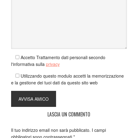
mio 
Bolog
(qual
magar
esorb
consi
Gues
risto
Accetto Trattamento dati personali secondo
la ca
l'informativa sulla
privacy
Gues
Utilizzando questo modulo accetti la memorizzazione
sand
e la gestione dei tuoi dati da questo sito web
Davi
cucin
all'A
GINE
LASCIA UN COMMENTO
Lì cu
Benia
prest
Il tuo indirizzo email non sarà pubblicato.
I campi
SFO
obbligatori sono contrassegnati
*