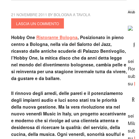
21 NOVEMBRE 2011
BY
BOLOGNA A TAVOLA
LASCIA UN COMMENTO
Hobby One
Ristorante Bologna
, Posizionato in pieno
centro a Bologna, nella via del Salotto del Jazz,
RI
ricavato dalle antiche scuderie di Palazzo Bentivoglio,
l’Hobby One, la mitica disco che da anni detta legge
sei i
nel mondo del divertimento bolognese, cambia pelle e
Roma,
si reinventa per una stagione invernale tutta da vivere,
subito
da gustare e da ballare.
su
Ro
Il rinnovo degli arredi, delle pareti e il potenziamento
RIS
degli impianti audio e luci sono stati tra le priorità
della nuova gestione. Ma la vera rivoluzione sta nel
nuovo venerdì Music in Italy, un progetto accattivante
sei i
e moderno che si rivolge ad una clientela attenta e
Milan
desiderosa di ricercare la qualità: del servizio, della
subito
cucina, della musica. Ogni venerdì, sonorità soulful e
su
Mi