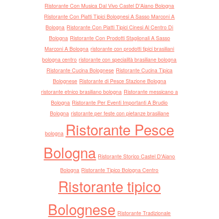
Ristorante Con Musica Dal Vivo Castel D'Aiano Bologna
sempr
Ristorante Con Piatti Tipici Bolognesi A Sasso Marconi A
ristor
Bologna
Ristorante Con Piatti Tipici Cinesi Al Centro Di
Susa
Bologna
Ristorante Con Prodotti Stagiionali A Sasso
vogli
Marconi A Bologna
ristorante con prodotti tipici brasiliani
bene 
bologna centro
ristorante con specialità brasiliane bologna
Bolo
Ristorante Cucina Bolognese
Ristorante Cucina Tipica
Mich
Bolognese
Ristorante di Pesce Stazione Bologna
prova 
ristorante etnico brasiliano bologna
Ristorante messicano a
comm
Bologna
Ristorante Per Eventi Importanti A Brudio
Bologna
ristorante per feste con pietanze brasiliane
andat
Ristorante Pesce
ci vog
bologna
sente
Bologna
prodot
Ristorante Storico Castel D'Aiano
fidare
Bologna
Ristorante Tipico Bologna Centro
Gues
Ristorante tipico
Alfr
Belle
Bolognese
cucin
Ristorante Tradizionale