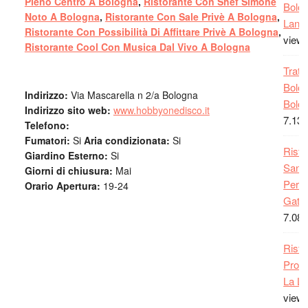
Pieno Centro A Bologna
,
Ristorante Con Shef Simone
Bolog
Noto A Bologna
,
Ristorante Con Sale Privè A Bologna
,
Lango
Ristorante Con Possibilità Di Affittare Privè A Bologna
,
view
Ristorante Cool Con Musica Dal Vivo A Bologna
Tratt
Bolog
Indirizzo:
Via Mascarella n 2/a Bologna
Bolog
Indirizzo sito web:
www.hobbyonedisco.it
7.139
Telefono:
Fumatori:
Si
Aria condizionata:
Si
Risto
Giardino Esterno:
Si
San G
Giorni di chiusura:
Mai
Persi
Orario Apertura:
19-24
Gatto
7.086
Risto
Provi
La Lo
view