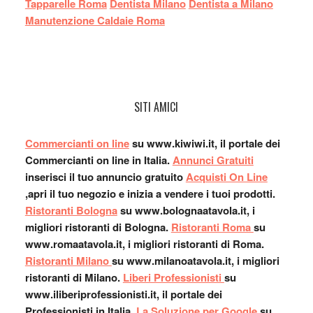
Tapparelle Roma
Dentista Milano
Dentista a Milano
Manutenzione Caldaie Roma
SITI AMICI
Commercianti on line
su www.kiwiwi.it, il portale dei
Commercianti on line in Italia.
Annunci Gratuiti
inserisci il tuo annuncio gratuito
Acquisti On Line
,apri il tuo negozio e inizia a vendere i tuoi prodotti.
Ristoranti Bologna
su www.bolognaatavola.it, i
migliori ristoranti di Bologna.
Ristoranti Roma
su
www.romaatavola.it, i migliori ristoranti di Roma.
Ristoranti Milano
su www.milanoatavola.it, i migliori
ristoranti di Milano.
Liberi Professionisti
su
www.iliberiprofessionisti.it, il portale dei
Professionisti in Italia.
La Soluzione per Google
su