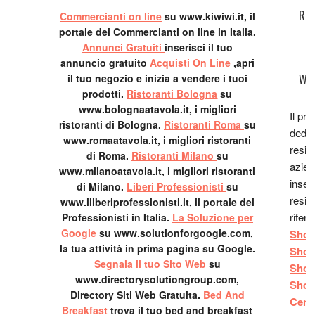
ed è 
REC
Commercianti on line
su www.kiwiwi.it, il
Elisa
portale dei Commercianti on line in Italia.
Annunci Gratuiti
inserisci il tuo
Agrit
annuncio gratuito
Acquisti On Line
,apri
Vigne
il tuo negozio e inizia a vendere i tuoi
WE
ottim
prodotti.
Ristoranti Bologna
su
perso
www.bolognaatavola.it, i migliori
ottim
Il pr
ristoranti di Bologna.
Ristoranti Roma
su
trasc
dedic
www.romaatavola.it, i migliori ristoranti
domen
resid
di Roma.
Ristoranti Milano
su
Lo co
azien
www.milanoatavola.it, i migliori ristoranti
Ludo
inser
di Milano.
Liberi Professionisti
su
San F
resid
www.iliberiprofessionisti.it, il portale dei
cucin
rifer
Professionisti in Italia.
La Soluzione per
Google
su www.solutionforgoogle.com,
ha ma
Shop
la tua attività in prima pagina su Google.
è ve
Shop
Segnala il tuo Sito Web
su
bello 
Shop
www.directorysolutiongroup.com,
Andr
Shop
Directory Siti Web Gratuita.
Bed And
vero 
Cent
Breakfast
trova il tuo bed and breakfast