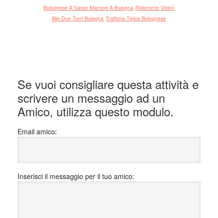
lucan
Bolognese A Sasso Marconi A Bologna
Ristorante Vicino
J:
St
Alle Due Torri Bologna
Trattoria Tipica Bolognese
mio 
risto
press
Casal
vagan
Se vuoi consigliare questa attività e
quest
scrivere un messaggio ad un
risto
"Host
Amico, utilizza questo modulo.
qual
Luca
Email amico:
le p
e bu
visto
Inserisci il messaggio per il tuo amico:
tipic
Clau
dovre
posto