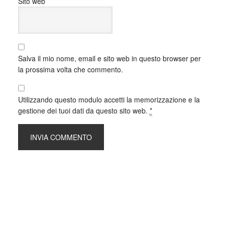
Sito web
misi
Gues
Gues
Gues
Gues
Salva il mio nome, email e sito web in questo browser per
buono
la prossima volta che commento.
veloc
stazi
Jul 1
Utilizzando questo modulo accetti la memorizzazione e la
gestione dei tuoi dati da questo sito web.
*