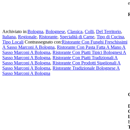
e
R
Archiviato in:
Bologna
,
Bolognese
,
Classica
,
Colli
,
Del Territorio
,
Italiana
,
Regionale
,
Ristorante
,
Specialità di Carne
,
Tipo di Cucina
,
Tipo Locali
Contrassegnato con:
Ristorante Con Funghi Freschissimi
A Sasso Marconi A Bologna
,
Ristorante Con Pasta Fatta A Mano A
Sasso Marconi A Bologna
,
Ristorante Con Piatti Tipici Bolognesi A
Sasso Marconi A Bologna
,
Ristorante Con Piatti Tradizionali A
Sasso Marconi A Bologna
,
Ristorante Con Prodotti Stagiionali A
Sasso Marconi A Bologna
,
Ristorante Tradizionale Bolognese A
Sasso Marconi A Bologna
B