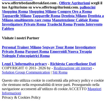
www.offertebedandbreakfast.com .
Offerte Agriturismi
scegli il
tuo Agriturismo su www.offerteagriturismi.com.
palloncini
Shopping Roma
Shopping Milano
Compro Oro a Roma
Tapparelle Milano
Tapparelle Roma
Dentista Milano
Dentista a
Milano
,
smaltimento raee roma
Manutenzione Caldaie Roma
Investigatore Privato Roma
Traslochi Roma
Pronto Intervento
Fabbro
Visitate i nostri Partner
Personal Trainer Milano
Segway Tour Rome
Investigatore
Privato Roma
Parquet Roma
Emorroidi Nuova Terapia
Noleggio Fotocopiatrici Roma
Leggi L'informativa privacy
-
Richiesta Cancellazione Dati
COPYRIGHT © 2011- 2026 by -
Realizzazione siti internet
-
Solution Group Communication
|
Siti Roma
Questo sito utilizza cookie in conformità alla privacy policy e cookie
che rientrano nella responsabilità di terze parti. Proseguendo nella
navigazione acconsenti all’utilizzo di cookie.
ACCETTO
Maggiori
Informazioni
Privacy & Cookies Policy