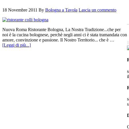
18 Novembre 2011
By
Bologna a Tavola
Lascia un commento
Nuova Roma Ristorante Bologna, La Nostra Tradizione...che per
noi è la cucina bolognese, perchè negli anni ci è stata tramandata con
amore, convinzione e passione. Il Nostro Territorio... che è …
[Leggi di più...]
s
i
s
s