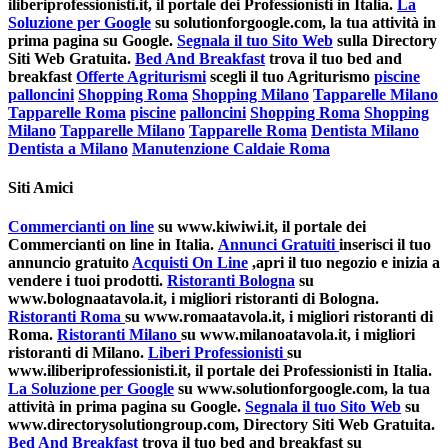
iliberiprofessionisti.it, il portale dei Professionisti in Italia.
La
Soluzione per Google
su solutionforgoogle.com, la tua attività in
prima pagina su Google.
Segnala il tuo Sito Web
sulla Directory
Siti Web Gratuita.
Bed And Breakfast
trova il tuo bed and
breakfast
Offerte Agriturismi
scegli il tuo Agriturismo
piscine
palloncini
Shopping Roma
Shopping Milano
Tapparelle Milano
Tapparelle Roma
piscine
palloncini
Shopping Roma
Shopping
Milano
Tapparelle Milano
Tapparelle Roma
Dentista Milano
Dentista a Milano
Manutenzione Caldaie Roma
Siti Amici
Commercianti on line
su www.kiwiwi.it, il portale dei
Commercianti on line in Italia.
Annunci Gratuiti
inserisci il tuo
annuncio gratuito
Acquisti On Line
,apri il tuo negozio e inizia a
vendere i tuoi prodotti.
Ristoranti Bologna
su
www.bolognaatavola.it, i migliori ristoranti di Bologna.
Ristoranti Roma
su www.romaatavola.it, i migliori ristoranti di
Roma.
Ristoranti Milano
su www.milanoatavola.it, i migliori
ristoranti di Milano.
Liberi Professionisti
su
www.iliberiprofessionisti.it, il portale dei Professionisti in Italia.
La Soluzione per Google
su www.solutionforgoogle.com, la tua
attività in prima pagina su Google.
Segnala il tuo Sito Web
su
www.directorysolutiongroup.com, Directory Siti Web Gratuita.
Bed And Breakfast
trova il tuo bed and breakfast su