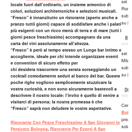
Agrit
sei i
locale fuori dall’ordinario, un insieme armonico di
Vigne
Roma,
colori, soluzioni architettoniche e selezioni musicali.
ottim
subito
“Fresco” è innanzitutto un ristorante (aperto anche a
perso
su
Ro
pranzo tuttii giorni) capace di soddisfare anche i palati
ottim
più esigenti con un ricco menù di terra e di mare (tutti i
trasc
giorni pesce freschissimo) accompagnato da una
RIS
carta dei vini assolutamente all’altezza.
domen
“Fresco” è però al tempo stesso un Lunge bar intimo e
Lo co
sei i
accogliente, ideale per chi intende organizzare eventi
Ludo
Milan
e convention di sicuro effetto per
San F
subito
chi desidera trascorrere una serata sorseggiando un
cucin
su
Mi
cocktail comodamente seduti al banco del bar. Queste
ha ma
poche righe vogliono semplicemente stuzzicare la
è ve
vostra curiosità, e non sono sicuramente bastevoli a
DOR
bello 
descrivere il nostro locale: l’invito è quello di venire a
Andr
visitarci di persona; la nostra promessa è che
Cerc
vero 
“Fresco” saprà non deludere le vostre aspettative.
Bolo
mi ha
prezz
consig
Ristorante Co
n Pesce Freschissimo A San Giovanni In
soluz
Stef
Persiceto Bologna
,
Ristorante Per Eventi A San