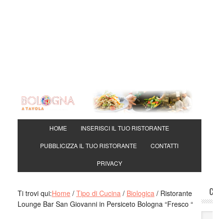
Djan
using
Ovi:
Lory
mangi
Brasi
mang
Toni
si ma
davv
HOME
INSERISCI IL TUO RISTORANTE
Mari
PUBBLICIZZA IL TUO RISTORANTE
CONTATTI
mang
a man
PRIVACY
pappa
Mari
CE
Ti trovi qui:
Home
/
Tipo di Cucina
/
Biologica
/
Ristorante
veram
Lounge Bar San Giovanni in Persiceto Bologna “Fresco “
crede
Gine