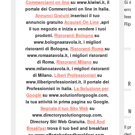
Si è 
Commercianti on line
su www.kiwiwi.it, il
risto
portale dei Commercianti on line in Italia.
error
press
Annunci Gratuiti
inserisci il tuo
feed 
Casal
annuncio gratuito
Acquisti On Line
,apri
Ripro
vagan
il tuo negozio e inizia a vendere i tuoi
quest
prodotti.
Ristoranti Bologna
su
risto
www.bolognaatavola.it, i migliori
V
"Host
ristoranti di Bologna.
Ristoranti Roma
su
qual
www.romaatavola.it, i migliori ristoranti
Luca
di Roma.
Ristoranti Milano
su
www.milanoatavola.it, i migliori ristoranti
le p
di Milano.
Liberi Professionisti
su
e bu
www.iliberiprofessionisti.it, il portale dei
visto
REC
Professionisti in Italia.
La Soluzione per
tipic
Google
su www.solutionforgoogle.com,
Clau
la tua attività in prima pagina su Google.
dovre
Segnala il tuo Sito Web
su
WE
posto
www.directorysolutiongroup.com,
mio 
Directory Siti Web Gratuita.
Bed And
Bolog
Il pr
Breakfast
trova il tuo bed and breakfast
(qual
dedic
su www.offertebedandbreakfast.com .