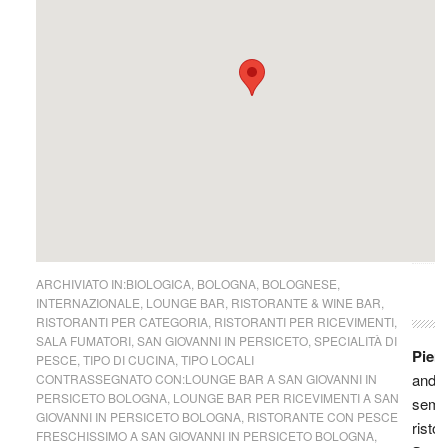
Saur
Risto
Franz
San G
centro
Persi
in bu
Gatto
raggi
7.086
Mich
andat
Risto
Gaggio
Provi
Bolog
La Lo
divin
view
porta
vino 
ARCHIVIATO IN:
BIOLOGICA
,
BOLOGNA
,
BOLOGNESE
,
INTERNAZIONALE
,
LOUNGE BAR
,
RISTORANTE & WINE BAR
,
compr
RISTORANTI PER CATEGORIA
,
RISTORANTI PER RICEVIMENTI
,
canti
SALA FUMATORI
,
SAN GIOVANNI IN PERSICETO
,
SPECIALITÀ DI
Pier
PESCE
,
TIPO DI CUCINA
,
TIPO LOCALI
andat
CONTRASSEGNATO CON:
LOUNGE BAR A SAN GIOVANNI IN
PERSICETO BOLOGNA
,
LOUNGE BAR PER RICEVIMENTI A SAN
sempr
GIOVANNI IN PERSICETO BOLOGNA
,
RISTORANTE CON PESCE
ristor
FRESCHISSIMO A SAN GIOVANNI IN PERSICETO BOLOGNA
,