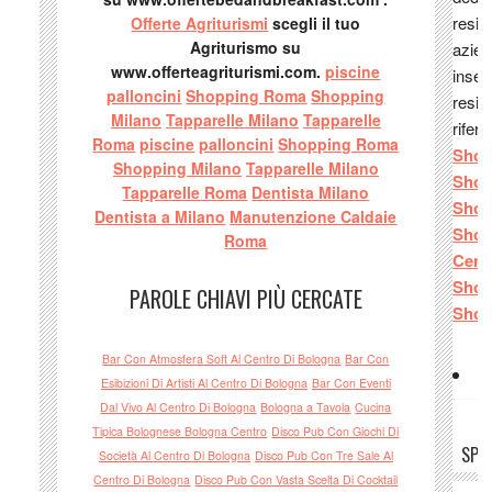
magar
resid
Offerte Agriturismi
scegli il tuo
Agriturismo su
esorb
azien
www.offerteagriturismi.com.
piscine
consi
inser
palloncini
Shopping Roma
Shopping
Gues
resid
Milano
Tapparelle Milano
Tapparelle
risto
rifer
Roma
piscine
palloncini
Shopping Roma
la ca
Shop
Shopping Milano
Tapparelle Milano
Gues
Shop
Tapparelle Roma
Dentista Milano
sand
Shop
Dentista a Milano
Manutenzione Caldaie
Davi
Shop
Roma
cucin
Cent
all'A
Shop
PAROLE CHIAVI PIÙ CERCATE
GINE
Shop
Lì cu
Bar Con Atmosfera Soft Al Centro Di Bologna
Bar Con
Benia
Esibizioni Di Artisti Al Centro Di Bologna
Bar Con Eventi
prest
Dal Vivo Al Centro Di Bologna
Bologna a Tavola
Cucina
SFO
Tipica Bolognese Bologna Centro
Disco Pub Con Giochi Di
2011 
SPA
Società Al Centro Di Bologna
Disco Pub Con Tre Sale Al
MAT
Centro Di Bologna
Disco Pub Con Vasta Scelta Di Cocktail