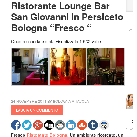
Ristorante Lounge Bar
amo,a
San Giovanni in Persiceto
tutte 
risto
Bologna “Fresco “
vera 
bolog
Questa scheda è stata visualizzata 1.532 volte
e poi
Gius
mang
Mich
fresc
Bolog
crede
crudi 
aspet
24 NOVEMBRE 2011
BY
BOLOGNA A TAVOLA
buon
LASCIA UN COMMENTO
Anto
RI
ed è 
Elisa
Fresco
Ristorante Bologna
, Un ambiente ricercato, un