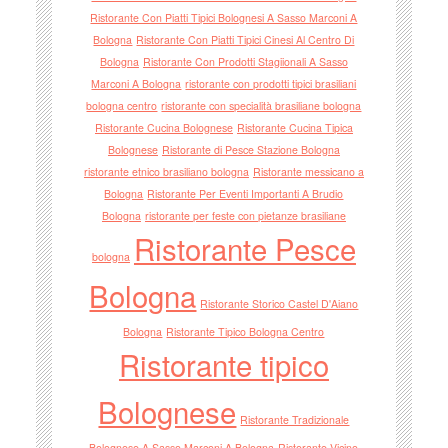
Gues
Ristorante Con Piatti Tipici Bolognesi A Sasso Marconi A
Gues
Bologna
Ristorante Con Piatti Tipici Cinesi Al Centro Di
buono
Bologna
Ristorante Con Prodotti Stagiionali A Sasso
veloc
Marconi A Bologna
ristorante con prodotti tipici brasiliani
stazi
bologna centro
ristorante con specialità brasiliane bologna
Ristorante Cucina Bolognese
Ristorante Cucina Tipica
Jul 1
Bolognese
Ristorante di Pesce Stazione Bologna
ristorante etnico brasiliano bologna
Ristorante messicano a
Bologna
Ristorante Per Eventi Importanti A Brudio
Bologna
ristorante per feste con pietanze brasiliane
Ristorante Pesce
bologna
Bologna
Ristorante Storico Castel D'Aiano
Bologna
Ristorante Tipico Bologna Centro
Ristorante tipico
Bolognese
Ristorante Tradizionale
Bolognese A Sasso Marconi A Bologna
Ristorante Vicino