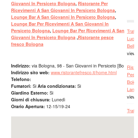
Giovanni In Persiceto Bologna
,
Ristorante Per
festeg
R
Ricevimenti A San Giovanni In Persiceto Bologna
,
comp
Lounge Bar A San Giovanni In Persiceto Bologna
,
risto
Lounge Bar Per Ricevimenti A San Giovanni In
fatto 
Persiceto Bologna
,
Lounge Bar Per Ricevimenti A San
Tratt
prova
Giovanni In Persiceto Bologna
,
Ristorante pesce
Lucan
Matt
fresco Bologna
Belle 
decis
view
Paol
consi
Indirizzo:
via Bologna, 98 - San Giovanni in Persiceto [Bo
Risto
risto
Indirizzo sito web:
www.ristorantefresco.it/home.html
Pesc
mangi
Telefono:
Bolog
cuci
Fumatori:
Si
Aria condizionata:
Si
Lango
Sono 
Giardino Esterno:
Si
view
Giorni di chiusura:
Lunedì
a Bo 
Orario Apertura:
12-15/19-24
cucina
Tratt
grazi
Bolog
La L
Bolog
Locan
7.139
bolog