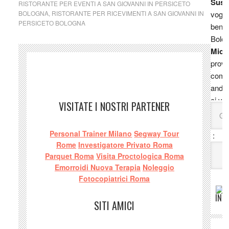
Susa
RISTORANTE PER EVENTI A SAN GIOVANNI IN PERSICETO
BOLOGNA
,
RISTORANTE PER RICEVIMENTI A SAN GIOVANNI IN
vogli
PERSICETO BOLOGNA
bene 
Bolo
Mich
prova 
comm
andat
ci vog
VISITATE I NOSTRI PARTENER
sente
prodot
Personal Trainer Milano
Segway Tour
:
fidare
Rome
Investigatore Privato Roma
Gues
Parquet Roma
Visita Proctologica Roma
Alfr
Emorroidi Nuova Terapia
Noleggio
Belle
Fotocopiatrici Roma
cucin
INT
lucan
SITI AMICI
J:
St
mio 