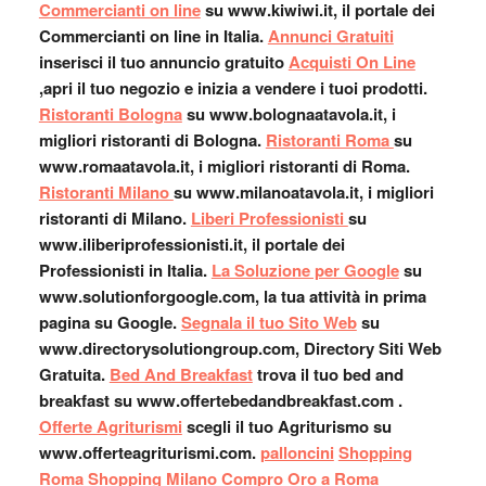
Commercianti on line
su www.kiwiwi.it, il portale dei
Commercianti on line in Italia.
Annunci Gratuiti
inserisci il tuo annuncio gratuito
Acquisti On Line
,apri il tuo negozio e inizia a vendere i tuoi prodotti.
Ristoranti Bologna
su www.bolognaatavola.it, i
migliori ristoranti di Bologna.
Ristoranti Roma
su
www.romaatavola.it, i migliori ristoranti di Roma.
Ristoranti Milano
su www.milanoatavola.it, i migliori
ristoranti di Milano.
Liberi Professionisti
su
www.iliberiprofessionisti.it, il portale dei
Professionisti in Italia.
La Soluzione per Google
su
www.solutionforgoogle.com, la tua attività in prima
pagina su Google.
Segnala il tuo Sito Web
su
www.directorysolutiongroup.com, Directory Siti Web
Gratuita.
Bed And Breakfast
trova il tuo bed and
breakfast su www.offertebedandbreakfast.com .
Offerte Agriturismi
scegli il tuo Agriturismo su
www.offerteagriturismi.com.
palloncini
Shopping
Roma
Shopping Milano
Compro Oro a Roma