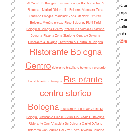
2011
Al Centro Di Bologna
Fashion Lounge Bar Al Centro Di
Cerch
D'OR
Bologna
I Migliori Ristoranti a Bologna
Mangiare Zona
Spaz
Gues
Stazione Bologna
Mangiare Zona Stazione Centrale
Roma
Gues
Bologna
Menù a prezzo Fisso Bologna.
Piatti Tipici
affida
Gues
Bolognesi Bologna Centro
Pizzeria Napoletana Stazione
che t
Bologna
Pizzeria Zona Stazione Centrale Bologna
Gues
Spaz
Ristorante a Bologna
Ristorante Al Centro Di Bologna
Gues
Ristorante Bologna
Gues
Paol
Centro
da po
ristorante brasiliano bologna
ristorante
bolo
Ristorante
mangi
buffet brasiliano bologna
carn
centro storico
Gild
misie
Bologna
Gild
Ristorante Cinese Al Centro Di
misi
Bologna
Ristorante Cinese Vicino Allo Stadio Di Bologna
Gues
Ristorante Con Affacciata Su Bologna Castel D'Aiano
Gues
Ristorante Con Musica Dal Vivo Castel D'Aiano Bologna