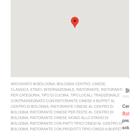
Agrit
sei i
Vigne
Roma,
ottim
subito
perso
su
Ro
ottim
trasc
RIS
domen
Lo co
sei i
Ludo
Milan
San F
subito
cucin
su
Mi
ha ma
ARCHIVIATO IN:
BOLOGNA
,
BOLOGNA CENTRO
,
CINESE
,
è ve
CLASSICA
,
ETNICI
,
INTERNAZIONALE
,
RISTORANTE
,
RISTORANTI
DOR
bello 
PER CATEGORIA
,
TIPO DI CUCINA
,
TIPO LOCALI
,
TRADIZIONALE
Andr
CONTRASSEGNATO CON:
RISTORANTE CINESE A BUFFET AL
Cerc
CENTRO DI BOLOGNA
,
RISTORANTE CINESE AL CENTRO DI
vero 
BOLOGNA
,
RISTORANTE CINESE PER FESTE AL CENTRO DI
Bolo
mi ha
BOLOGNA
,
RISTORANTE CINESE VICINO ALLO STADIO DI
prezz
consig
BOLOGNA
,
RISTORANTE CON PIATTI TIPICI CINESI AL CENTRO DI
soluz
BOLOGNA
,
RISTORANTE CON PRODOTTI TIPICI CINESI A BUFFET
Stef