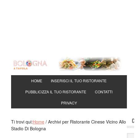
Djan
using
Ovi:
Lory
mangi
Brasi
mang
Toni
si ma
davv
HOME
INSERISCI IL TUO RISTORANTE
Mari
PUBBLICIZZA IL TUO RISTORANTE
CONTATTI
mang
a man
PRIVACY
pappa
Mari
CE
Ti trovi qui:
Home
/
Archivi per Ristorante Cinese Vicino Allo
veram
Stadio Di Bologna
crede
Gine