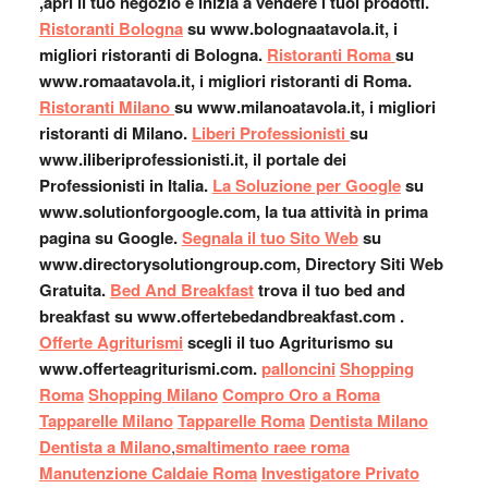
,apri il tuo negozio e inizia a vendere i tuoi prodotti.
Ristoranti Bologna
su www.bolognaatavola.it, i
migliori ristoranti di Bologna.
Ristoranti Roma
su
www.romaatavola.it, i migliori ristoranti di Roma.
Ristoranti Milano
su www.milanoatavola.it, i migliori
ristoranti di Milano.
Liberi Professionisti
su
www.iliberiprofessionisti.it, il portale dei
Professionisti in Italia.
La Soluzione per Google
su
www.solutionforgoogle.com, la tua attività in prima
pagina su Google.
Segnala il tuo Sito Web
su
www.directorysolutiongroup.com, Directory Siti Web
Gratuita.
Bed And Breakfast
trova il tuo bed and
breakfast su www.offertebedandbreakfast.com .
Offerte Agriturismi
scegli il tuo Agriturismo su
www.offerteagriturismi.com.
palloncini
Shopping
Roma
Shopping Milano
Compro Oro a Roma
Tapparelle Milano
Tapparelle Roma
Dentista Milano
Dentista a Milano
,
smaltimento raee roma
Manutenzione Caldaie Roma
Investigatore Privato