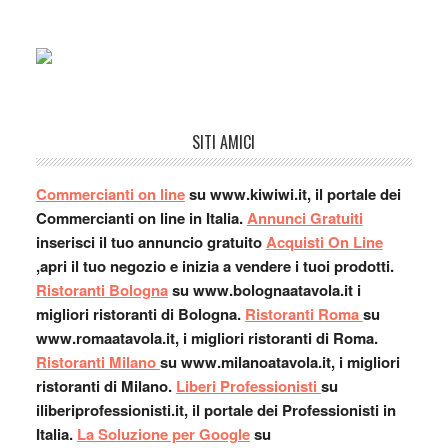
Gues
Gues
buono
veloc
stazi
Jul 1
SITI AMICI
Commercianti on line
su www.kiwiwi.it, il portale dei
Commercianti on line in Italia.
Annunci Gratuiti
inserisci il tuo annuncio gratuito
Acquisti On Line
,apri il tuo negozio e inizia a vendere i tuoi prodotti.
Ristoranti Bologna
su www.bolognaatavola.it i
migliori ristoranti di Bologna.
Ristoranti Roma
su
www.romaatavola.it, i migliori ristoranti di Roma.
Ristoranti Milano
su www.milanoatavola.it, i migliori
ristoranti di Milano.
Liberi Professionisti
su
iliberiprofessionisti.it, il portale dei Professionisti in
Italia.
La Soluzione per Google
su