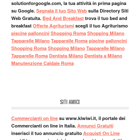
solutionforgoogle.com, la tua attività in prima pagina
su Google.
Segnala il tuo Sito Web
sulla Directory Siti
Web Gratuita.
Bed And Breakfast
trova il tuo bed and
breakfast
Offerte Agriturismi
scegli il tuo Agriturismo
piscine
palloncini
Shopping Roma
Shopping Milano
Tapparelle Milano
Tapparelle Roma
piscine
palloncini
Shopping Roma
Shopping Milano
Tapparelle Milano
Tapparelle Roma
Dentista Milano
Dentista a Milano
Manutenzione Caldaie Roma
SITI AMICI
Commercianti on line
su www.kiwiwi.it, il portale dei
Commercianti on line in Italia.
Annunci Gratuiti
inserisci il tuo annuncio gratuito
Acquisti On Line