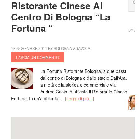
Ristorante Cinese Al
amo,a
Centro Di Bologna “La
tutte 
risto
Fortuna “
vera 
bolog
e poi
18 NOVEMBRE 2011
BY
BOLOGNA A TAVOLA
Gius
LASCIA UN COMMENTO
mang
Mich
La Fortuna Ristorante Bologna, a due passi
fresc
dal centro di Bologna e dallo stadio Dall'Ara,
Bolog
a metà della storica e commerciale via
crede
Andrea Costa, è ubicato il Ristorante Cinese
crudi 
Fortuna. In un'ambiente …
[Leggi di più...]
aspet
buon
Anto
RI
ed è 
Elisa