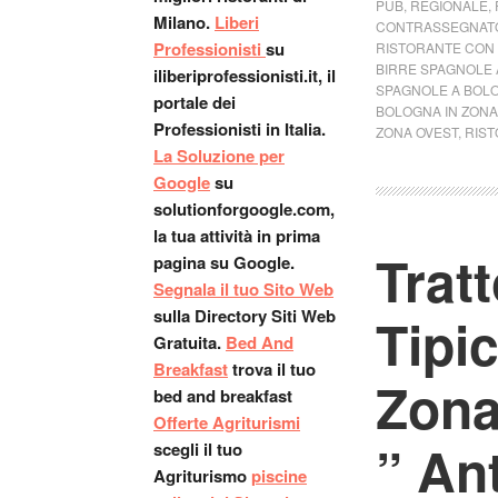
PUB
,
REGIONALE
,
Milano.
Liberi
CONTRASSEGNATO
Professionisti
su
RISTORANTE CON 
BIRRE SPAGNOLE 
iliberiprofessionisti.it, il
SPAGNOLE A BOLO
portale dei
BOLOGNA IN ZONA
Professionisti in Italia.
ZONA OVEST
,
RIST
La Soluzione per
Google
su
solutionforgoogle.com,
la tua attività in prima
Trat
pagina su Google.
Segnala il tuo Sito Web
sulla Directory Siti Web
Tipi
Gratuita.
Bed And
Breakfast
trova il tuo
Zona
bed and breakfast
Offerte Agriturismi
” Ant
scegli il tuo
Agriturismo
piscine