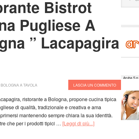
orante Bistrot
na Pugliese A
gna ” Lacapagira
Djane:
T
Ovi:
Tes
Y
BOLOGNA A TAVOLA
LASCIA UN COMMENTO
Lory:
an
mulata s
capagira, ristorante a Bologna, propone cucina tipica
Tonino:
gliese di qualità, tradizionale e creativa e ama
davvero
primersi mantenendo sempre chiara la sua identità.
Maria:
s
mangiare
tre che per i prodotti tipici …
[Leggi di più...]
Maria:
v
credere