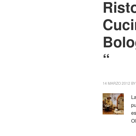
Rist
Cuci
Bolo
“
14 MARZO 2012
B
La
pu
es
Ol