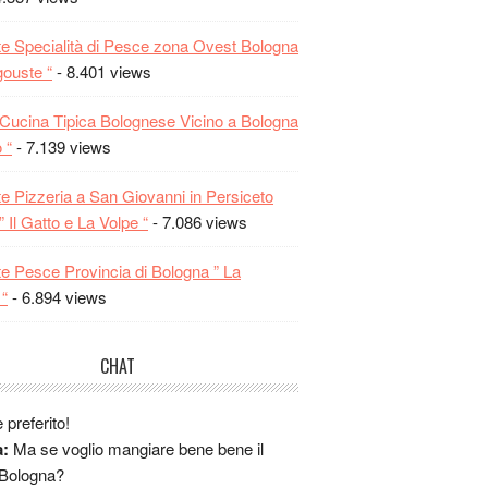
e "al Gallo" ho fatto un figurone!!! provate
ci
te Specialità di Pesce zona Ovest Bologna
Si Al Gallo decisamente ottimo....
gouste “
- 8.401 views
i potete consigliare un ristorante dove
 bene la cucina bolognese? Sono in
a Cucina Tipica Bolognese Vicino a Bologna
studio a Bo e vorrei provare la cucina
 “
- 7.139 views
 quà... grazieeeeee!!!!
A:
Vai alla Locanda... lo dice una bolognese
te Pizzeria a San Giovanni in Persiceto
 Il Gatto e La Volpe “
- 7.086 views
nche al San Franzisco, poi è in centro se
edi o in bus è facile da raggiungere,
te Pesce Provincia di Bologna ” La
:
Io sono andata all' agriturismo Gaggioli, è
“
- 6.894 views
logna ma è un posto divino, ho anche
a casa il loro vino che si può comprare
CHAT
o cantina.
gallo... andateci, sarà per sempre il mio
e preferito!
a:
Ma se voglio mangiare bene bene il
 Bologna?