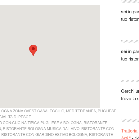
Ginevra
sei in pa
settimane
tuo risto
bolognes
Giusep
pesce fr
credere m
Chat bu
sei in pa
Antonio
tuo risto
Elisa:
Fa
ottimo v
ottimo p
verde!!! 
Cerchi 
Ludovic
trova la 
fusion n
buona, be
LOGNA ZONA OVEST CASALECCHIO
,
MEDITERRANEA
,
PUGLIESE
,
IALITÀ DI PESCE
Andre:
 CON:
CUCINA TIPICA PUGLIESE A BOLOGNA
,
RISTORANTE
ha stupit
O
,
RISTORANTE BOLOGNA MUSICA DAL VIVO
,
RISTORANTE CON
Trattori
Stefani
,
RISTORANTE CON GIARDINO ESTIVO BOLOGNA
,
RISTORANTE
Arti “
- 1