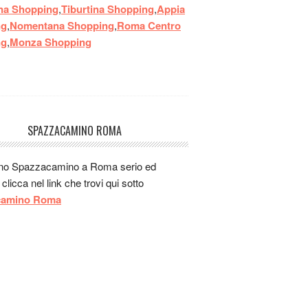
gnammm
na Shopping
,
Tiburtina Shopping
,
Appia
gnamm
ng
,
Nomentana Shopping
,
Roma Centro
slappp
ng
,
Monza Shopping
 un ristorante buono per un pranzo veloce
la stazione a bologna?
Jul 15, 2014 - 04:56:25
SPAZZACAMINO ROMA
uno Spazzacamino a Roma serio ed
e clicca nel link che trovi qui sotto
camino Roma