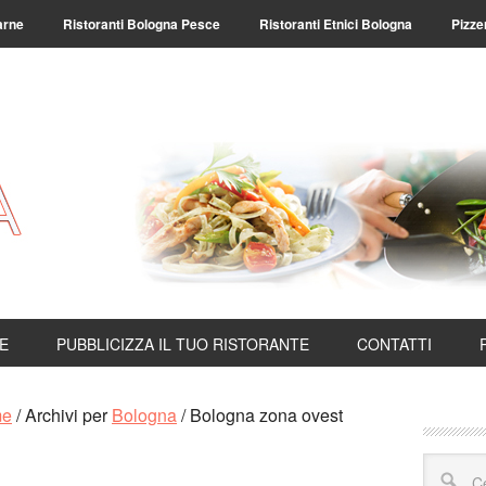
arne
Ristoranti Bologna Pesce
Ristoranti Etnici Bologna
Pizze
TE
PUBBLICIZZA IL TUO RISTORANTE
CONTATTI
me
/
Archivi per
Bologna
/
Bologna zona ovest