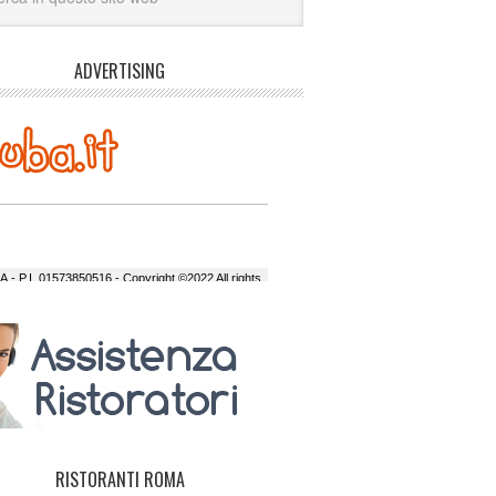
ADVERTISING
hanks for using "Light Chat"!
t
date a mangiare al ristorante Brasiliano La
i mangia benissimo
si lo conosco si mangia bene bene
e volete mangiare bene andate a
 al pappagallo
e lo consiglio veramente provare per
RISTORANTI ROMA