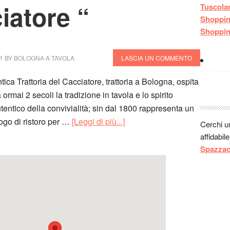
Guest:
iatore “
Tuscola
Guest:
Shoppi
Guest:
Shoppi
Guest:
e
vicino al
1
BY
BOLOGNA A TAVOLA
LASCIA UN COMMENTO
tica Trattoria del Cacciatore, trattoria a Bologna, ospita
 ormai 2 secoli la tradizione in tavola e lo spirito
tentico della convivialità; sin dal 1800 rappresenta un
ogo di ristoro per …
[Leggi di più...]
Cerchi 
affidabil
Spazza