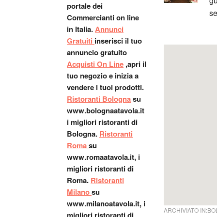
gu
portale dei
se
Commercianti on line
in Italia.
Annunci
Gratuiti
inserisci il tuo
annuncio gratuito
Acquisti On Line
,apri il
tuo negozio e inizia a
vendere i tuoi prodotti.
Ristoranti Bologna
su
www.bolognaatavola.it
i migliori ristoranti di
Bologna.
Ristoranti
Roma
su
www.romaatavola.it, i
migliori ristoranti di
Roma.
Ristoranti
Milano
su
www.milanoatavola.it, i
ARCHIVIATO IN:
BO
migliori ristoranti di