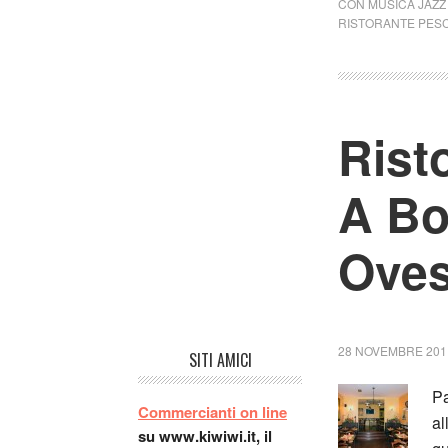
CON MUSICA JAZZ
RISTORANTE PES
Rist
A Bo
Oves
28 NOVEMBRE 201
SITI AMICI
Pa
Commercianti on line
al
su www.kiwiwi.it, il