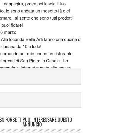
:
Lacapagira, prova poi lascia il tuo
, io sono andata un mesetto fà e ci
tornare.. si sente che sono tutti prodotti
i puoi fidare!
26 marzo
:
Alla locanda Belle Arti fanno una cucina di
e lucana da 10 e lode!
cercando per mio nonno un ristorante
i pressi di San Pietro in Casale...ho
vagando in internet questo sito con un
e di nome "Hostaria del Pittore", qualcuno
è?
 ci sono stato, le pizze sono immense e
me ma ho visto anche un menù tipico
ante
:
Ciao, io dovrei scegliere un posto per
are il mio compleanno a Bologna, dove si
FORSE TI PUO’ INTERESSARE QUESTO
ANNUNCIO
ualsiasi cosa) bene e magari a prezzi non
ti! Cosa mi consigliate?)