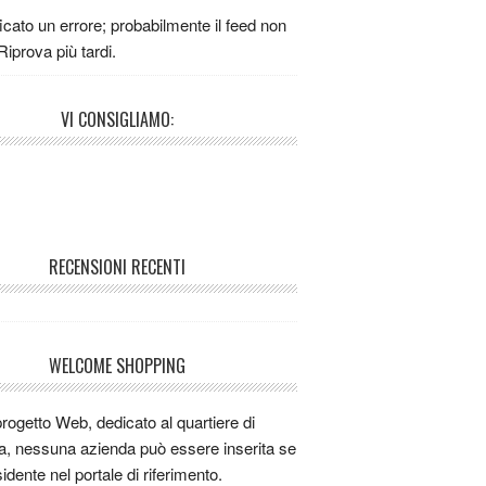
n buon ristorante per mangiare la carne
ficato un errore; probabilmente il feed non
iao ci siete
 Riprova più tardi.
si ci sono io
La migliore cucina bolognese è
VI CONSIGLIAMO:
turismo LE GINESTRE a Pianoro. Lì cucina
eniamino vincitore dei prestigios concorsi
NO D'ORO 2011 e 2012, MATTARELLO
011 e TAGLIATELLA D'ORO 2012
k
RECENSIONI RECENTI
k
k
k
k
WELCOME SHOPPING
iao a tutti sono da poco a bologna,dove
ngiare bene la carne?
progetto Web, dedicato al quartiere di
o uso misiedo.com , figata
a, nessuna azienda può essere inserita se
o uso misiedo.com
idente nel portale di riferimento.