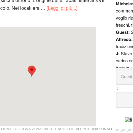
sti che offrono. L'origine delle Tapas risale al XVII
Michela
colo. Nei locali era …
[Leggi di più...]
commento
voglio ri
freschi, t
Guest:
Alfredo
tradizion
J:
Stavo 
carino ne
trovato, 
ristorant
sa com'
:
Luca:
Io
buonissi
interess
Claudia
festeggi
mangi (q
LOGNA
,
BOLOGNA ZONA OVEST CASALECCHIO
,
INTERNAZIONALE
,
esorbitan