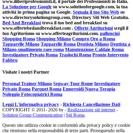
www.iliberiprofessionisti.it, il portale dei Professionisti in Italia.
La Soluzione per Google
su www.solutionforgoogle.com, la tua
attività in prima pagina su Google.
Segnala il tuo Sito Web
su
www.directorysolutiongroup.com, Directory Siti Web Gratuita.
Bed And Breakfast
trova il tuo bed and breakfast su
www.offertebedandbreakfast.com .
Offerte Agriturismi
scegli il
tuo Agriturismo su www.offerteagriturismi.com.
palloncini
Shopping Roma
Shopping Milano
Compro Oro a Roma
Tapparelle Milano
Tapparelle Roma
Dentista Milano
Dentista a
Milano
,
smaltimento raee roma
Manutenzione Caldaie Roma
Investigatore Privato Roma
Traslochi Roma
Pronto Intervento
Fabbro
Visitate i nostri Partner
Personal Trainer Milano
Segway Tour Rome
Investigatore
Privato Roma
Parquet Roma
Emorroidi Nuova Terapia
Noleggio Fotocopiatrici Roma
Leggi L'informativa privacy
-
Richiesta Cancellazione Dati
COPYRIGHT © 2011- 2026 by -
Realizzazione siti internet
-
Solution Group Communication
|
Siti Roma
Questo sito utilizza cookie in conformità alla privacy policy e cookie
che rientrano nella responsabilità di terze parti. Proseguendo nella