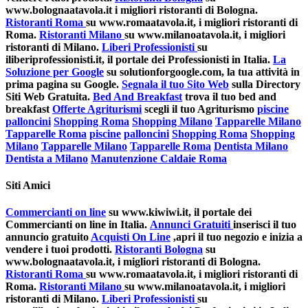
www.bolognaatavola.it i migliori ristoranti di Bologna.
Ristoranti Roma
su www.romaatavola.it, i migliori ristoranti di
Roma.
Ristoranti Milano
su www.milanoatavola.it, i migliori
ristoranti di Milano.
Liberi Professionisti
su
iliberiprofessionisti.it, il portale dei Professionisti in Italia.
La
Soluzione per Google
su solutionforgoogle.com, la tua attività in
prima pagina su Google.
Segnala il tuo Sito Web
sulla Directory
Siti Web Gratuita.
Bed And Breakfast
trova il tuo bed and
breakfast
Offerte Agriturismi
scegli il tuo Agriturismo
piscine
palloncini
Shopping Roma
Shopping Milano
Tapparelle Milano
Tapparelle Roma
piscine
palloncini
Shopping Roma
Shopping
Milano
Tapparelle Milano
Tapparelle Roma
Dentista Milano
Dentista a Milano
Manutenzione Caldaie Roma
Siti Amici
Commercianti on line
su www.kiwiwi.it, il portale dei
Commercianti on line in Italia.
Annunci Gratuiti
inserisci il tuo
annuncio gratuito
Acquisti On Line
,apri il tuo negozio e inizia a
vendere i tuoi prodotti.
Ristoranti Bologna
su
www.bolognaatavola.it, i migliori ristoranti di Bologna.
Ristoranti Roma
su www.romaatavola.it, i migliori ristoranti di
Roma.
Ristoranti Milano
su www.milanoatavola.it, i migliori
ristoranti di Milano.
Liberi Professionisti
su