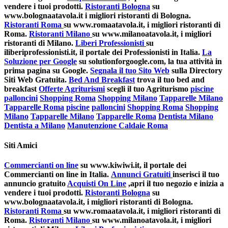
vendere i tuoi prodotti.
Ristoranti Bologna
su
www.bolognaatavola.it i migliori ristoranti di Bologna.
Ristoranti Roma
su www.romaatavola.it, i migliori ristoranti di
Roma.
Ristoranti Milano
su www.milanoatavola.it, i migliori
ristoranti di Milano.
Liberi Professionisti
su
iliberiprofessionisti.it, il portale dei Professionisti in Italia.
La
Soluzione per Google
su solutionforgoogle.com, la tua attività in
prima pagina su Google.
Segnala il tuo Sito Web
sulla Directory
Siti Web Gratuita.
Bed And Breakfast
trova il tuo bed and
breakfast
Offerte Agriturismi
scegli il tuo Agriturismo
piscine
palloncini
Shopping Roma
Shopping Milano
Tapparelle Milano
Tapparelle Roma
piscine
palloncini
Shopping Roma
Shopping
Milano
Tapparelle Milano
Tapparelle Roma
Dentista Milano
Dentista a Milano
Manutenzione Caldaie Roma
Siti Amici
Commercianti on line
su www.kiwiwi.it, il portale dei
Commercianti on line in Italia.
Annunci Gratuiti
inserisci il tuo
annuncio gratuito
Acquisti On Line
,apri il tuo negozio e inizia a
vendere i tuoi prodotti.
Ristoranti Bologna
su
www.bolognaatavola.it, i migliori ristoranti di Bologna.
Ristoranti Roma
su www.romaatavola.it, i migliori ristoranti di
Roma.
Ristoranti Milano
su www.milanoatavola.it, i migliori