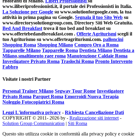
ristoranti di Milano.
Liberi Professionisti
su
www.iliberiprofessionisti.it, il portale dei Professionisti in Italia.
La Soluzione per Google
su www.solutionforgoogle.com, la tua
attività in prima pagina su Google.
Segnala il tuo Sito Web
su
www.directorysolutiongroup.com, Directory Siti Web Gratuita.
Bed And Breakfast
trova il tuo bed and breakfast su
www.offertebedandbreakfast.com .
Offerte Agriturismi
scegli il
tuo Agriturismo su www.offerteagriturismi.com.
palloncini
Shopping Roma
Shopping Milano
Compro Oro a Roma
Tapparelle Milano
Tapparelle Roma
Dentista Milano
Dentista a
Milano
,
smaltimento raee roma
Manutenzione Caldaie Roma
Investigatore Privato Roma
Traslochi Roma
Pronto Intervento
Fabbro
Visitate i nostri Partner
Personal Trainer Milano
Segway Tour Rome
Investigatore
Privato Roma
Parquet Roma
Emorroidi Nuova Terapia
Noleggio Fotocopiatrici Roma
Leggi L'informativa privacy
-
Richiesta Cancellazione Dati
COPYRIGHT © 2011- 2026 by -
Realizzazione siti internet
-
Solution Group Communication
|
Siti Roma
Questo sito utilizza cookie in conformità alla privacy policy e cookie