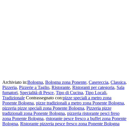
Archiviato in:
Bologna
,
Bologna zona Ponente
,
Casereccia
,
Classica
,
Pizzeria
,
Pizzerie a Taglio
,
Ristorante
,
Ristoranti per categoria
,
Sala
fumatori
,
Specialità di Pesce
,
Tipo di Cucina
,
Tipo Locali
,
Tradizionale
Contrassegnato con:
pizze speciali a metro zona
Ponente Bologna
,
pizze tradizionali a metro zona Ponente Bologna
,
pizzeria pizze speciali zona Ponente Bologna
,
Pizzeria pizze
tradizionali zona Ponente Bologna
,
pizzeria ristorante pesci freso
zona Ponente Bologna
,
ristorante pesce fresco a buffet zona Ponente
Bologna
,
Ristorante pizzeria pesce fresco zona Ponente Bologna