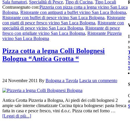
Sala fumatori
,
Specialità di Pesce
,
Tipo di Cucina
,
Tipo Locali
Contrassegnato con:
Pizzeria con pizza cotta a legna vicino San Luca
Bologna
,
Ristorante con antipasti a buffet vicino San Luca Bologna
,
m
Ristorante con buffet di pesce vicino San Luca Bologna
,
Ristorante
v
con piatti di pesce fresco vicino San Luca Bologna
,
Ristorante con
t
specialità di pesce vicino San Luca Bologna
,
Ristorante di pesce
fresco con grigliate vicino San Luca Bologna
,
Ristorante Pizzeria
b
I
vicino San Luca Bologna
r
s
s
Pizza cotta a legna Colli Bolognesi
G
Bologna “Antica Grotta “
d
c
m
24 Novembre 2011
By
Bologna a Tavola
Lascia un commento
p
C
c
Antica Grotta Pizzeria a Bologna, Ai piedi dei colli bolognesi 2
a
v
ampie sale interne climatizzate Cucina tipica bolognese: pasta fresca
f
fatta in casa e pesce fresco, vini d.o.c. Pizza cotta nel forno …
[Leggi di più...]
c