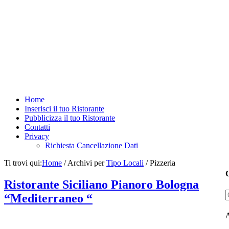
Home
Inserisci il tuo Ristorante
Pubblicizza il tuo Ristorante
Contatti
Privacy
Richiesta Cancellazione Dati
Ti trovi qui:
Home
/
Archivi per
Tipo Locali
/
Pizzeria
C
Ristorante Siciliano Pianoro Bologna
“Mediterraneo “