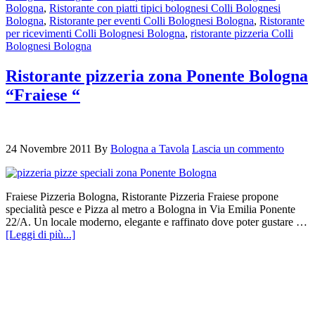
Bologna
,
Ristorante con piatti tipici bolognesi Colli Bolognesi
Bologna
,
Ristorante per eventi Colli Bolognesi Bologna
,
Ristorante
per ricevimenti Colli Bolognesi Bologna
,
ristorante pizzeria Colli
Bolognesi Bologna
b
Ristorante pizzeria zona Ponente Bologna
“Fraiese “
v
24 Novembre 2011
By
Bologna a Tavola
Lascia un commento
Fraiese Pizzeria Bologna, Ristorante Pizzeria Fraiese propone
specialità pesce e Pizza al metro a Bologna in Via Emilia Ponente
22/A. Un locale moderno, elegante e raffinato dove poter gustare …
[Leggi di più...]