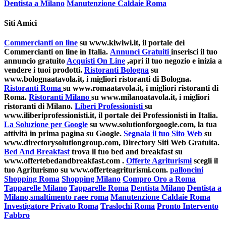
Dentista a Milano
Manutenzione Caldaie Roma
Siti Amici
Commercianti on line
su www.kiwiwi.it, il portale dei
Commercianti on line in Italia.
Annunci Gratuiti
inserisci il tuo
annuncio gratuito
Acquisti On Line
,apri il tuo negozio e inizia a
vendere i tuoi prodotti.
Ristoranti Bologna
su
www.bolognaatavola.it, i migliori ristoranti di Bologna.
Ristoranti Roma
su www.romaatavola.it, i migliori ristoranti di
Roma.
Ristoranti Milano
su www.milanoatavola.it, i migliori
ristoranti di Milano.
Liberi Professionisti
su
www.iliberiprofessionisti.it, il portale dei Professionisti in Italia.
La Soluzione per Google
su www.solutionforgoogle.com, la tua
attività in prima pagina su Google.
Segnala il tuo Sito Web
su
www.directorysolutiongroup.com, Directory Siti Web Gratuita.
Bed And Breakfast
trova il tuo bed and breakfast su
www.offertebedandbreakfast.com .
Offerte Agriturismi
scegli il
tuo Agriturismo su www.offerteagriturismi.com.
palloncini
Shopping Roma
Shopping Milano
Compro Oro a Roma
Tapparelle Milano
Tapparelle Roma
Dentista Milano
Dentista a
Milano
,
smaltimento raee roma
Manutenzione Caldaie Roma
Investigatore Privato Roma
Traslochi Roma
Pronto Intervento
Fabbro