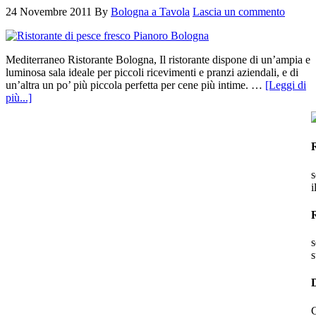
24 Novembre 2011
By
Bologna a Tavola
Lascia un commento
Mediterraneo Ristorante Bologna, Il ristorante dispone di un’ampia e
luminosa sala ideale per piccoli ricevimenti e pranzi aziendali, e di
un’altra un po’ più piccola perfetta per cene più intime. …
[Leggi di
più...]
s
i
s
s