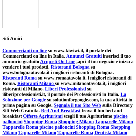
Siti Amici
Commercianti on line
su www.kiwiwi.it, il portale dei
Commercianti on line in Italia.
Annunci Gratuiti
inserisci il tuo
annuncio gratuito
Acquisti On Line
,apri il tuo negozio e inizia a
vendere i tuoi prodotti.
Ristoranti Bologna
su
www.bolognaatavola.it i migliori ristoranti di Bologna.
Ristoranti Roma
su www.romaatavola.it, i migliori ristoranti di
Roma.
Ristoranti Milano
su www.milanoatavola.it, i migliori
ristoranti di Milano.
Liberi Professionisti
su
iliberiprofessionisti.it, il portale dei Professionisti in Italia.
La
Soluzione per Google
su solutionforgoogle.com, la tua attività in
prima pagina su Google.
Segnala il tuo Sito Web
sulla Directory
Siti Web Gratuita.
Bed And Breakfast
trova il tuo bed and
breakfast
Offerte Agriturismi
scegli il tuo Agriturismo
piscine
palloncini
Shopping Roma
Shopping Milano
Tapparelle Milano
Tapparelle Roma
piscine
palloncini
Shopping Roma
Shopping
Milano
Tapparelle Milano
Tapparelle Roma
Dentista Milano