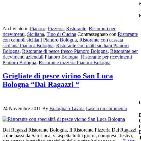
e
R
Archiviato in:
Pianoro
,
Pizzeria
,
Ristorante
,
Ristoranti per
ricevimenti
,
Siciliana
,
Tipo di Cucina
Contrassegnato con:
Ristorante
con cannoli siciliani Pianoro Bologna
,
Ristorante con cassata
siciliana Pianoro Bologna
,
Ristorante con piatti siciliani Pianoro
Bologna
,
Ristorante di pesce fresco Pianoro Bologna
,
Ristorante per
ricevimenti aziendali Pianoro Bologna
,
Ristorante per ricevimenti
Pianoro Bologna
,
Ristorante pizzeria Pianoro Bologna
Grigliate di pesce vicino San Luca
Bologna “Dai Ragazzi “
24 Novembre 2011
By
Bologna a Tavola
Lascia un commento
Dai Ragazzi Ristorante Bologna, Il Ristorante Pizzeria Dai Ragazzi,
B
a due passi da San Luca, vi aspetta tutti i giorni, compresi i festivi,