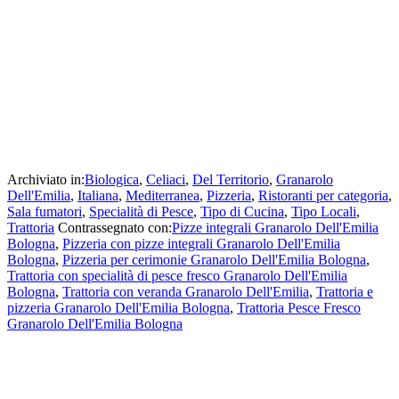
Archiviato in:
Biologica
,
Celiaci
,
Del Territorio
,
Granarolo
Dell'Emilia
,
Italiana
,
Mediterranea
,
Pizzeria
,
Ristoranti per categoria
,
Sala fumatori
,
Specialità di Pesce
,
Tipo di Cucina
,
Tipo Locali
,
Trattoria
Contrassegnato con:
Pizze integrali Granarolo Dell'Emilia
Bologna
,
Pizzeria con pizze integrali Granarolo Dell'Emilia
Bologna
,
Pizzeria per cerimonie Granarolo Dell'Emilia Bologna
,
Trattoria con specialità di pesce fresco Granarolo Dell'Emilia
Bologna
,
Trattoria con veranda Granarolo Dell'Emilia
,
Trattoria e
pizzeria Granarolo Dell'Emilia Bologna
,
Trattoria Pesce Fresco
Granarolo Dell'Emilia Bologna