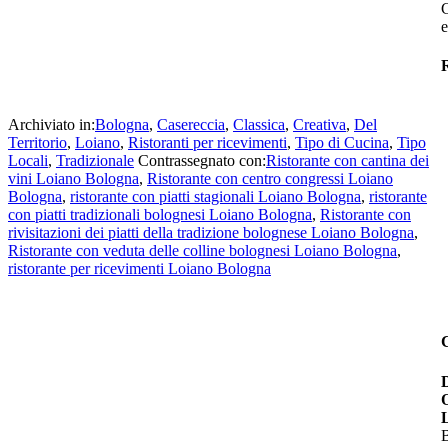
e
R
Archiviato in:
Bologna
,
Casereccia
,
Classica
,
Creativa
,
Del
Territorio
,
Loiano
,
Ristoranti per ricevimenti
,
Tipo di Cucina
,
Tipo
Locali
,
Tradizionale
Contrassegnato con:
Ristorante con cantina dei
vini Loiano Bologna
,
Ristorante con centro congressi Loiano
Bologna
,
ristorante con piatti stagionali Loiano Bologna
,
ristorante
con piatti tradizionali bolognesi Loiano Bologna
,
Ristorante con
rivisitazioni dei piatti della tradizione bolognese Loiano Bologna
,
Ristorante con veduta delle colline bolognesi Loiano Bologna
,
ristorante per ricevimenti Loiano Bologna
B