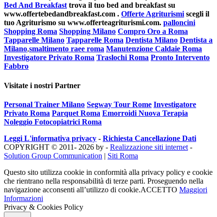
Bed And Breakfast
trova il tuo bed and breakfast su
www.offertebedandbreakfast.com .
Offerte Agriturismi
scegli il
tuo Agriturismo su www.offerteagriturismi.com.
palloncini
Shopping Roma
Shopping Milano
Compro Oro a Roma
Tapparelle Milano
Tapparelle Roma
Dentista Milano
Dentista a
Milano
,
smaltimento raee roma
Manutenzione Caldaie Roma
Investigatore Privato Roma
Traslochi Roma
Pronto Intervento
Fabbro
Visitate i nostri Partner
Personal Trainer Milano
Segway Tour Rome
Investigatore
Privato Roma
Parquet Roma
Emorroidi Nuova Terapia
Noleggio Fotocopiatrici Roma
Leggi L'informativa privacy
-
Richiesta Cancellazione Dati
COPYRIGHT © 2011- 2026 by -
Realizzazione siti internet
-
Solution Group Communication
|
Siti Roma
Questo sito utilizza cookie in conformità alla privacy policy e cookie
che rientrano nella responsabilità di terze parti. Proseguendo nella
navigazione acconsenti all’utilizzo di cookie.
ACCETTO
Maggiori
Informazioni
Privacy & Cookies Policy