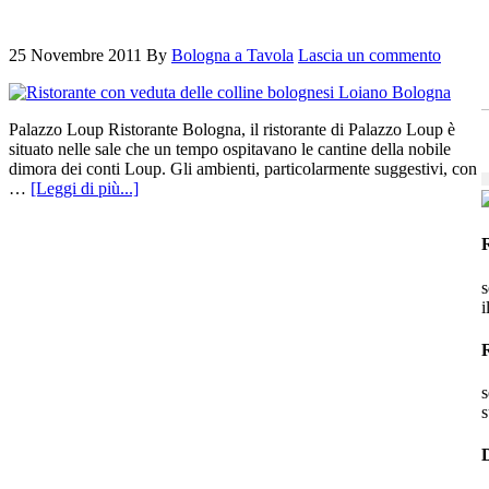
25 Novembre 2011
By
Bologna a Tavola
Lascia un commento
Palazzo Loup Ristorante Bologna, il ristorante di Palazzo Loup è
situato nelle sale che un tempo ospitavano le cantine della nobile
dimora dei conti Loup. Gli ambienti, particolarmente suggestivi, con
…
[Leggi di più...]
s
i
s
s