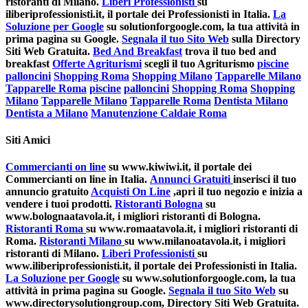
ristoranti di Milano.
Liberi Professionisti
su
iliberiprofessionisti.it, il portale dei Professionisti in Italia.
La
Soluzione per Google
su solutionforgoogle.com, la tua attività in
prima pagina su Google.
Segnala il tuo Sito Web
sulla Directory
Siti Web Gratuita.
Bed And Breakfast
trova il tuo bed and
breakfast
Offerte Agriturismi
scegli il tuo Agriturismo
piscine
palloncini
Shopping Roma
Shopping Milano
Tapparelle Milano
Tapparelle Roma
piscine
palloncini
Shopping Roma
Shopping
Milano
Tapparelle Milano
Tapparelle Roma
Dentista Milano
Dentista a Milano
Manutenzione Caldaie Roma
Siti Amici
Commercianti on line
su www.kiwiwi.it, il portale dei
Commercianti on line in Italia.
Annunci Gratuiti
inserisci il tuo
annuncio gratuito
Acquisti On Line
,apri il tuo negozio e inizia a
vendere i tuoi prodotti.
Ristoranti Bologna
su
www.bolognaatavola.it, i migliori ristoranti di Bologna.
Ristoranti Roma
su www.romaatavola.it, i migliori ristoranti di
Roma.
Ristoranti Milano
su www.milanoatavola.it, i migliori
ristoranti di Milano.
Liberi Professionisti
su
www.iliberiprofessionisti.it, il portale dei Professionisti in Italia.
La Soluzione per Google
su www.solutionforgoogle.com, la tua
attività in prima pagina su Google.
Segnala il tuo Sito Web
su
www.directorysolutiongroup.com, Directory Siti Web Gratuita.