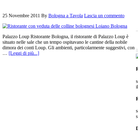
25 Novembre 2011
By
Bologna a Tavola
Lascia un commento
Palazzo Loup Ristorante Bologna, il ristorante di Palazzo Loup è
situato nelle sale che un tempo ospitavano le cantine della nobile
dimora dei conti Loup. Gli ambienti, particolarmente suggestivi, con
…
[Leggi di più...]
s
i
s
s