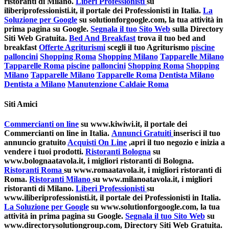
ristoranti di Milano.
Liberi Professionisti
su
iliberiprofessionisti.it, il portale dei Professionisti in Italia.
La
Soluzione per Google
su solutionforgoogle.com, la tua attività in
prima pagina su Google.
Segnala il tuo Sito Web
sulla Directory
Siti Web Gratuita.
Bed And Breakfast
trova il tuo bed and
breakfast
Offerte Agriturismi
scegli il tuo Agriturismo
piscine
palloncini
Shopping Roma
Shopping Milano
Tapparelle Milano
Tapparelle Roma
piscine
palloncini
Shopping Roma
Shopping
Milano
Tapparelle Milano
Tapparelle Roma
Dentista Milano
Dentista a Milano
Manutenzione Caldaie Roma
Siti Amici
Commercianti on line
su www.kiwiwi.it, il portale dei
Commercianti on line in Italia.
Annunci Gratuiti
inserisci il tuo
annuncio gratuito
Acquisti On Line
,apri il tuo negozio e inizia a
vendere i tuoi prodotti.
Ristoranti Bologna
su
www.bolognaatavola.it, i migliori ristoranti di Bologna.
Ristoranti Roma
su www.romaatavola.it, i migliori ristoranti di
Roma.
Ristoranti Milano
su www.milanoatavola.it, i migliori
ristoranti di Milano.
Liberi Professionisti
su
www.iliberiprofessionisti.it, il portale dei Professionisti in Italia.
La Soluzione per Google
su www.solutionforgoogle.com, la tua
attività in prima pagina su Google.
Segnala il tuo Sito Web
su
www.directorysolutiongroup.com, Directory Siti Web Gratuita.