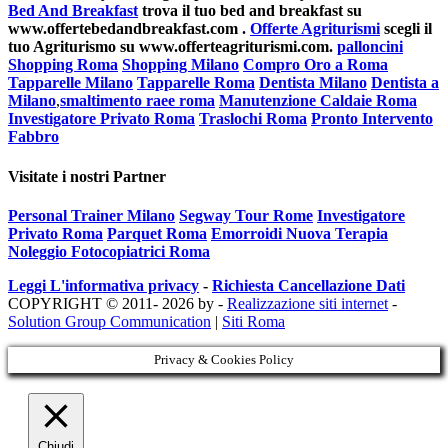
Bed And Breakfast
trova il tuo bed and breakfast su
www.offertebedandbreakfast.com .
Offerte Agriturismi
scegli il
tuo Agriturismo su www.offerteagriturismi.com.
palloncini
Shopping Roma
Shopping Milano
Compro Oro a Roma
Tapparelle Milano
Tapparelle Roma
Dentista Milano
Dentista a
Milano
,
smaltimento raee roma
Manutenzione Caldaie Roma
Investigatore Privato Roma
Traslochi Roma
Pronto Intervento
Fabbro
Visitate i nostri Partner
Personal Trainer Milano
Segway Tour Rome
Investigatore
Privato Roma
Parquet Roma
Emorroidi Nuova Terapia
Noleggio Fotocopiatrici Roma
Leggi L'informativa privacy
-
Richiesta Cancellazione Dati
COPYRIGHT © 2011- 2026 by -
Realizzazione siti internet
-
Solution Group Communication
|
Siti Roma
Privacy & Cookies Policy
Chiudi