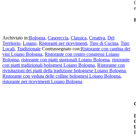
e
R
Archiviato in:
Bologna
,
Casereccia
,
Classica
,
Creativa
,
Del
Territorio
,
Loiano
,
Ristoranti per ricevimenti
,
Tipo di Cucina
,
Tipo
Locali
,
Tradizionale
Contrassegnato con:
Ristorante con cantina dei
vini Loiano Bologna
,
Ristorante con centro congressi Loiano
Bologna
,
ristorante con piatti stagionali Loiano Bologna
,
ristorante
con piatti tradizionali bolognesi Loiano Bologna
,
Ristorante con
rivisitazioni dei piatti della tradizione bolognese Loiano Bologna
,
Ristorante con veduta delle colline bolognesi Loiano Bologna
,
ristorante per ricevimenti Loiano Bologna
B