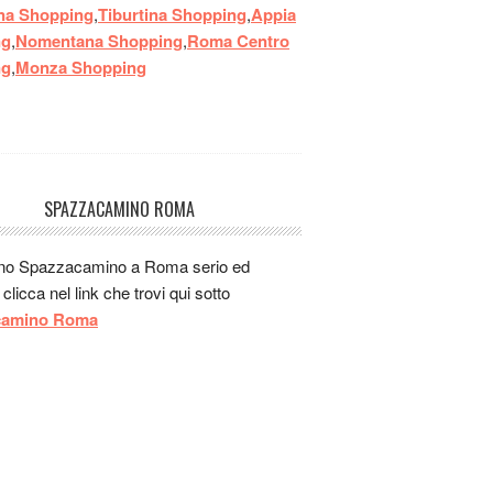
gnammm
na Shopping
,
Tiburtina Shopping
,
Appia
gnamm
ng
,
Nomentana Shopping
,
Roma Centro
slappp
ng
,
Monza Shopping
 un ristorante buono per un pranzo veloce
la stazione a bologna?
Jul 15, 2014 - 04:56:25
SPAZZACAMINO ROMA
uno Spazzacamino a Roma serio ed
e clicca nel link che trovi qui sotto
camino Roma