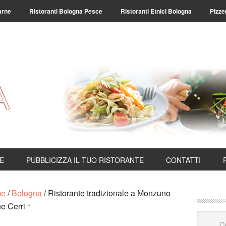
arne
Ristoranti Bologna Pesce
Ristoranti Etnici Bologna
Pizze
TE
PUBBLICIZZA IL TUO RISTORANTE
CONTATTI
me
/
Bologna
/
Ristorante tradizionale a Monzuno
e Cerri “