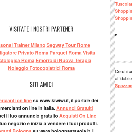
Guest:
Tuscola
Guest:
Shoppi
Guest:
Shoppi
Guest:
e
VISITATE I NOSTRI PARTENER
vicino al
sonal Trainer Milano
Segway Tour Rome
tigatore Privato Roma
Parquet Roma
Visita
ctologica Roma
Emorroidi Nuova Terapia
Noleggio Fotocopiatrici Roma
Cerchi 
affidabil
SITI AMICI
Spazza
cianti on line
su www.kiwiwi.it, il portale dei
ercianti on line in Italia.
Annunci Gratuiti
sci il tuo annuncio gratuito
Acquisti On Line
l tuo negozio e inizia a vendere i tuoi prodotti.
oranti Bologna
su www.bolognaatavola.it, i