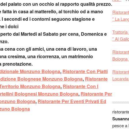
ristorant
del palato con un occhio al rapporto qualità prezzo.
ad andar
è fatta in casa al matterello, al torchio od a mano
Ristoran
Mattia:
). I secondi ed i contorni seguono stagione e
” La Lan
Paolo:
M
e i dolci
mangiare
Trattori
è aperto dal Martedi al Sabato per cena, Domenica e
vacanza 
” Al Gallo
anzo.
tipica di
na cena con gli amici, una cena di lavoro, una
La LICI
Ristoran
na cresima, una ricorrenza, un matrimonio
doc :-)
Bologna ”
Sauro:
a
la prenotazione.
giri a pi
adizionale Monzuno Bologna
,
Ristorante Con Piatti
Ristoran
Michela
Tradizione Bolognese Monzuno Bologna
,
Ristorante
Locanda 
fuori Bo
 Territorio Monzuno Bologna
,
Ristorante Con I
portatao 
ortellini Bolognesi Monzuno Bologna
,
Ristorante Per
nella lor
Monzuno Bologna
,
Ristorante Per Eventi Privati Ed
Pier:
Al 
nzuno Bologna
ristorant
Susann
pesce a