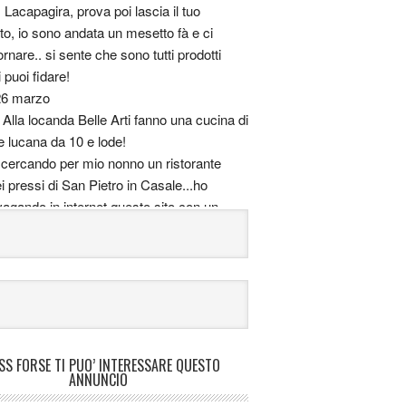
:
Lacapagira, prova poi lascia il tuo
, io sono andata un mesetto fà e ci
tornare.. si sente che sono tutti prodotti
i puoi fidare!
26 marzo
:
Alla locanda Belle Arti fanno una cucina di
e lucana da 10 e lode!
cercando per mio nonno un ristorante
i pressi di San Pietro in Casale...ho
vagando in internet questo sito con un
e di nome "Hostaria del Pittore", qualcuno
è?
 ci sono stato, le pizze sono immense e
me ma ho visto anche un menù tipico
ante
:
Ciao, io dovrei scegliere un posto per
are il mio compleanno a Bologna, dove si
FORSE TI PUO’ INTERESSARE QUESTO
ANNUNCIO
ualsiasi cosa) bene e magari a prezzi non
ti! Cosa mi consigliate?)