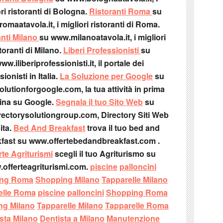
ri ristoranti di Bologna.
Ristoranti Roma
su
omaatavola.it, i migliori ristoranti di Roma.
anti Milano
su www.milanoatavola.it, i migliori
toranti di Milano.
Liberi Professionisti
su
ww.iliberiprofessionisti.it, il portale dei
ionisti in Italia.
La Soluzione per Google
su
lutionforgoogle.com, la tua attività in prima
ina su Google.
Segnala il tuo Sito Web
su
ectorysolutiongroup.com, Directory Siti Web
ita.
Bed And Breakfast
trova il tuo bed and
fast su www.offertebedandbreakfast.com .
rte Agriturismi
scegli il tuo Agriturismo su
offerteagriturismi.com.
piscine
palloncini
ing Roma
Shopping Milano
Tapparelle Milano
elle Roma
piscine
palloncini
Shopping Roma
ng Milano
Tapparelle Milano
Tapparelle Roma
sta Milano
Dentista a Milano
Manutenzione