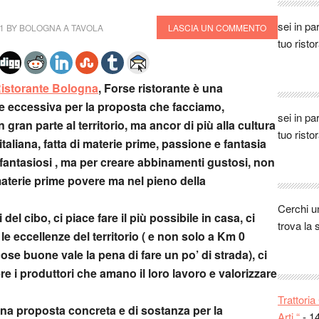
Ginevra
sei in pa
1
BY
BOLOGNA A TAVOLA
LASCIA UN COMMENTO
settimane
tuo risto
bolognes
Giusep
pesce fr
istorante Bologna
, Forse ristorante è una
credere m
 eccessiva per la proposta che facciamo,
Chat bu
sei in pa
n gran parte al territorio, ma ancor di più alla cultura
Antonio
tuo risto
aliana, fatta di materie prime, passione e fantasia
Elisa:
Fa
i fantasiosi , ma per creare abbinamenti gustosi, non
ottimo v
materie prime povere ma nel pieno della
ottimo p
verde!!! 
Cerchi 
 del cibo, ci piace fare il più possibile in casa, ci
Ludovic
trova la 
le eccellenze del territorio ( e non solo a Km 0
fusion n
buona, be
ose buone vale la pena di fare un po’ di strada), ci
Andre:
e i produttori che amano il loro lavoro e valorizzare
ha stupit
Trattori
Stefani
a proposta concreta e di sostanza per la
Arti “
- 1