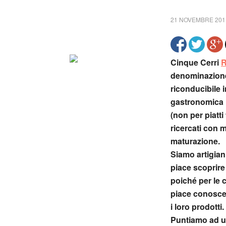
21 NOVEMBRE 201
Cinque Cerri
R
denominazione
riconducibile i
gastronomica it
(non per piatt
ricercati con 
maturazione.
Siamo artigiani
piace scoprire 
poiché per le c
piace conoscer
i loro prodotti.
Puntiamo ad un