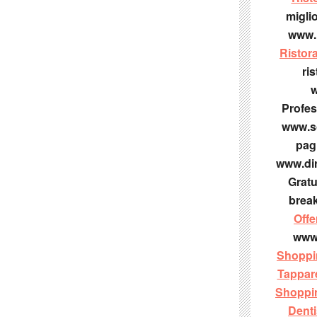
miglio
www.r
Ristor
ris
w
Profess
www.so
pag
www.dir
Gratu
break
Offe
www.
Shopp
Tappar
Shoppi
Denti