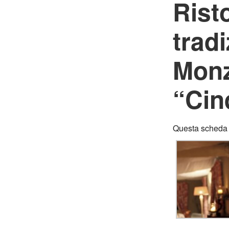
Rist
tradi
Mon
“Cin
Questa scheda è