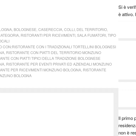
Guest:
u
Si è veri
Guest:
c
è attivo.
sandro:
Davide:
LOGNA
,
BOLOGNESE
,
CASERECCIA
,
COLLI
,
DEL TERRITORIO
,
all'Agri
CATEGORIA
,
RISTORANTI PER RICEVIMENTI
,
SALA FUMATORI
,
TIPO
OCALI
lo chef B
 CON:
RISTORANTE CON I TRADIZIONALI TORTELLINI BOLOGNESI
SFOGLI
NA
,
RISTORANTE CON PIATTI DEL TERRITORIO MONZUNO
D'ORO 2
ANTE CON PIATTI TIPICI DELLA TRADIZIONE BOLOGNESE
Guest:
j
NA
,
RISTORANTE PER EVENTI PRIVATI ED AZIENDALI MONZUNO
ANTE PER RICEVIMENTI MONZUNO BOLOGNA
,
RISTORANTE
Guest:
ONZUNO BOLOGNA
Guest:
Guest:
Guest:
Guest:
Paolo:
c
posso ma
Il primo 
Gildo:
i
residenz
Gildo:
i
non è res