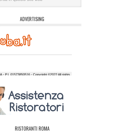
ADVERTISING
hanks for using "Light Chat"!
t
date a mangiare al ristorante Brasiliano La
i mangia benissimo
si lo conosco si mangia bene bene
e volete mangiare bene andate a
 al pappagallo
e lo consiglio veramente provare per
RISTORANTI ROMA