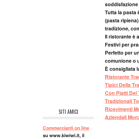
soddisfazione 
Tutta la pasta 
(pasta ripiena
tradizione, com
Il ristorante 
Festivi per pr
Perfetto per u
comunione o u
È consigliata 
Ristorante Tr
Tipici Della 
Con Piatti Del
Tradizionali T
Ricevimenti 
SITI AMICI
Aziendali Mo
Commercianti on line
su www.kiwiwi.it, il