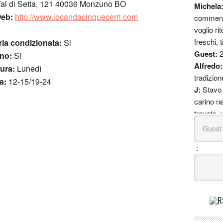
al di Setta, 121 40036 Monzuno BO
Michela
web:
http://www.locandacinquecerri.com
commento
voglio ri
freschi, t
ria condizionata:
Si
Guest:
rno:
Si
Alfredo
sura:
Lunedì
tradizion
a:
12-15/19-24
J:
Stavo 
carino ne
trovato, 
ristorant
sa com'
:
Luca:
Io
buonissi
interess
Claudia
festeggi
mangi (q
esorbitan