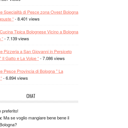
e "al Gallo" ho fatto un figurone!!! provate
ci
te Specialità di Pesce zona Ovest Bologna
Si Al Gallo decisamente ottimo....
gouste “
- 8.401 views
i potete consigliare un ristorante dove
 bene la cucina bolognese? Sono in
a Cucina Tipica Bolognese Vicino a Bologna
studio a Bo e vorrei provare la cucina
 “
- 7.139 views
 quà... grazieeeeee!!!!
A:
Vai alla Locanda... lo dice una bolognese
te Pizzeria a San Giovanni in Persiceto
 Il Gatto e La Volpe “
- 7.086 views
nche al San Franzisco, poi è in centro se
edi o in bus è facile da raggiungere,
te Pesce Provincia di Bologna ” La
:
Io sono andata all' agriturismo Gaggioli, è
“
- 6.894 views
logna ma è un posto divino, ho anche
a casa il loro vino che si può comprare
CHAT
o cantina.
gallo... andateci, sarà per sempre il mio
e preferito!
a:
Ma se voglio mangiare bene bene il
 Bologna?