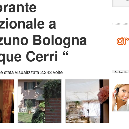
orante
zionale a
zuno Bologna
que Cerri “
Djane:
T
 stata visualizzata 2.243 volte
Ovi:
Tes
Lory:
an
mulata s
Tonino:
davvero
Maria:
s
mangiare
Maria:
v
credere