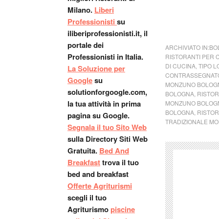
Milano.
Liberi
Professionisti
su
iliberiprofessionisti.it, il
portale dei
ARCHIVIATO IN:
BO
Professionisti in Italia.
RISTORANTI PER 
DI CUCINA
,
TIPO L
La Soluzione per
CONTRASSEGNATO
Google
su
MONZUNO BOLOG
solutionforgoogle.com,
BOLOGNA
,
RISTOR
la tua attività in prima
MONZUNO BOLOG
BOLOGNA
,
RISTOR
pagina su Google.
TRADIZIONALE M
Segnala il tuo Sito Web
sulla Directory Siti Web
Gratuita.
Bed And
Breakfast
trova il tuo
bed and breakfast
Offerte Agriturismi
scegli il tuo
Agriturismo
piscine