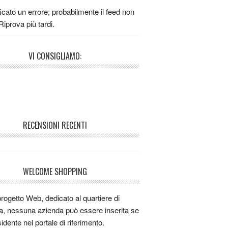
n buon ristorante per mangiare la carne
ficato un errore; probabilmente il feed non
iao ci siete
 Riprova più tardi.
si ci sono io
La migliore cucina bolognese è
VI CONSIGLIAMO:
turismo LE GINESTRE a Pianoro. Lì cucina
eniamino vincitore dei prestigios concorsi
NO D'ORO 2011 e 2012, MATTARELLO
011 e TAGLIATELLA D'ORO 2012
k
RECENSIONI RECENTI
k
k
k
k
WELCOME SHOPPING
iao a tutti sono da poco a bologna,dove
ngiare bene la carne?
progetto Web, dedicato al quartiere di
o uso misiedo.com , figata
a, nessuna azienda può essere inserita se
o uso misiedo.com
idente nel portale di riferimento.